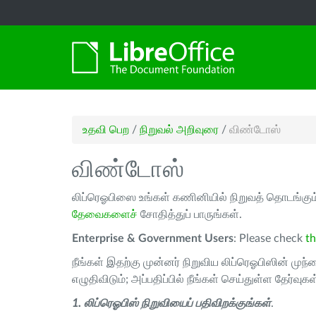
உதவி பெற
/
நிறுவல் அறிவுரை
/
விண்டோஸ்
விண்டோஸ்
லிப்ரெஓபிஸை உங்கள் கணினியில் நிறுவத் தொடங்கும
தேவைகளைச்
சோதித்துப் பாருங்கள்.
Enterprise & Government Users
: Please check
th
நீங்கள் இதற்கு முன்னர் நிறுவிய லிப்ரெஓபிஸின் முந்
எழுதிவிடும்; அப்பதிப்பில் நீங்கள் செய்துள்ள தேர்வுகள்
1. லிப்ரெஓபிஸ் நிறுவியைப் பதிவிறக்குங்கள்
.