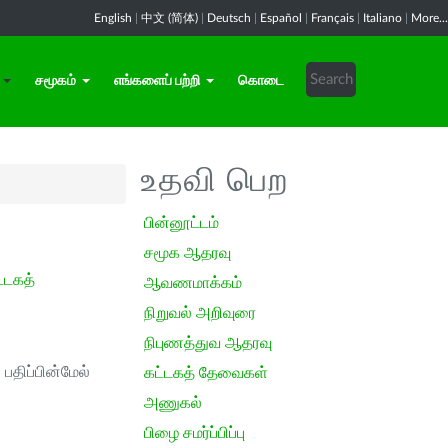
English
|
中文 (简体)
|
Deutsch
|
Español
|
Français
|
Italiano
|
More...
சமூகம்
எங்களைப் பற்றி
கொடை
உதவி பெற
பின்னூட்டம்
சமூக ஆதரவு
்டகத்
ஆவணமாக்கம்
நிறுவல் அறிவுரை
நிபுணத்துவ ஆதரவு
பதிப்பின்மேல்
கட்டகத் தேவைகள்
அணுகல்
பிழை சமர்ப்பிப்பு