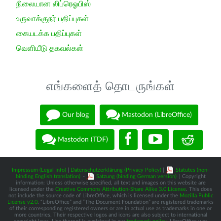
நிலையான லிப்ரெஓபிஸ்
உருவாக்குநர் பதிப்புகள்
கையடக்க பதிப்புகள்
வெளியீடு தகவல்கள்
எங்களைத் தொடருங்கள்
Our blog
Mastodon (LibreOffice)
Mastodon (TDF)
Impressum (Legal Info)
|
Datenschutzerklärung (Privacy Policy)
|
Statutes (non-
binding English translation)
-
Satzung (binding German version)
| Copyright
information: Unless otherwise specified, all text and images on this website are
licensed under the
Creative Commons Attribution-Share Alike 3.0 License
. This does
not include the source code of LibreOffice, which is licensed under the
Mozilla Public
License v2.0
. “LibreOffice” and “The Document Foundation” are registered trademarks
of their corresponding registered owners or are in actual use as trademarks in one or
more countries. Their respective logos and icons are also subject to international