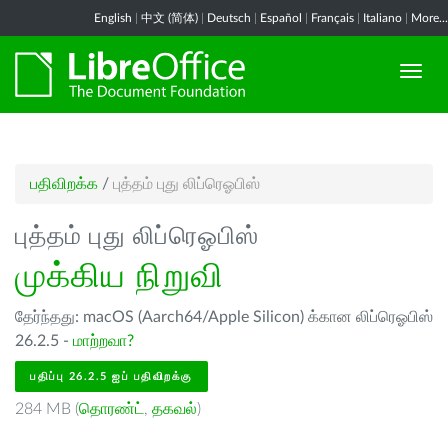
English
|
中文 (简体)
|
Deutsch
|
Español
|
Français
|
Italiano
|
More...
பதிவிறக்க
/
புத்தம் புது லிப்ரெஓபிஸ்
புத்தம் புது லிப்ரெஓபிஸ்
முக்கிய நிறுவி
தேர்ந்தது: macOS (Aarch64/Apple Silicon) க்கான லிப்ரெஓபிஸ்
26.2.5 -
மாற்றவா?
பதிப்பு 26.2.5 ஐப் பதிவிறக்கு
284 MB (
தொரண்ட்
,
தகவல்
)