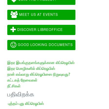
MEET US AT EVENTS
DISCOVER LIBREOFFICE
GOOD LOOKING DOCUMENTS
இதர இயங்குதளங்களுக்கான லிப்ரெஓபிஸ்
இதர மொழிகளில் லிப்ரெஓபிஸ்
நான் எவ்வாறு லிப்ரெஓபிஸை நிறுவுவது?
கட்டகத் தேவைகள்
நீட்சிகள்
பதிவிறக்க
புத்தம் புது லிப்ரெஓபிஸ்