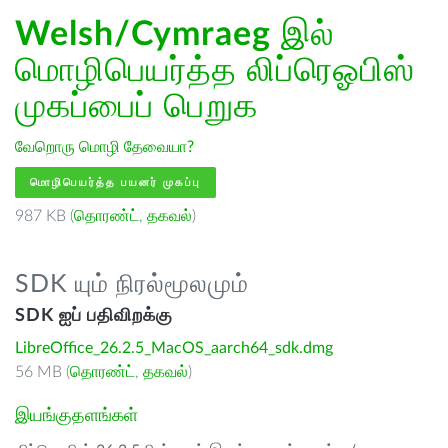
Welsh/Cymraeg
இல்
மொழிபெயர்த்த லிப்ரெஓபிஸ்
முகப்பைப் பெறுக
வேறொரு மொழி தேவையா?
மொழிபெயர்த்த பயனர் முகப்பு
987 KB (
தொரண்ட்
,
தகவல்
)
SDK யும் நிரல்மூலமும்
SDK ஐப் பதிவிறக்கு
LibreOffice_26.2.5_MacOS_aarch64_sdk.dmg
56 MB (
தொரண்ட்
,
தகவல்
)
இயங்குதளங்கள்