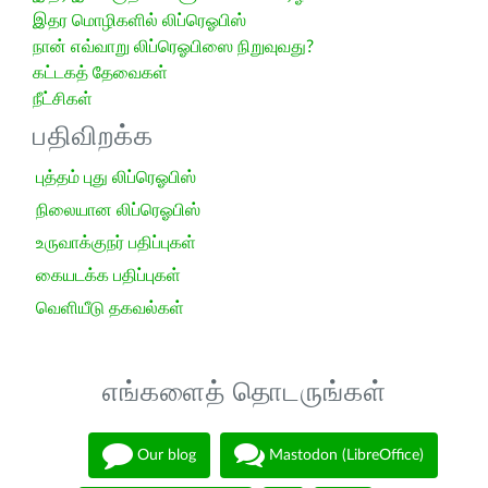
இதர மொழிகளில் லிப்ரெஓபிஸ்
நான் எவ்வாறு லிப்ரெஓபிஸை நிறுவுவது?
கட்டகத் தேவைகள்
நீட்சிகள்
பதிவிறக்க
புத்தம் புது லிப்ரெஓபிஸ்
நிலையான லிப்ரெஓபிஸ்
உருவாக்குநர் பதிப்புகள்
கையடக்க பதிப்புகள்
வெளியீடு தகவல்கள்
எங்களைத் தொடருங்கள்
Our blog
Mastodon (LibreOffice)