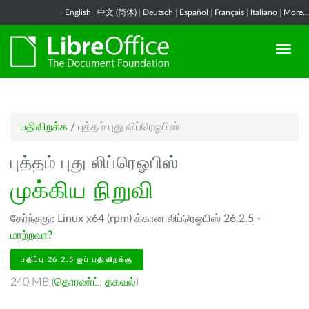
English
|
中文 (简体)
|
Deutsch
|
Español
|
Français
|
Italiano
|
More...
பதிவிறக்க
/
புத்தம் புது லிப்ரெஓபிஸ்
புத்தம் புது லிப்ரெஓபிஸ்
முக்கிய நிறுவி
தேர்ந்தது: Linux x64 (rpm) க்கான லிப்ரெஓபிஸ் 26.2.5 -
மாற்றவா?
பதிப்பு 26.2.5 ஐப் பதிவிறக்கு
240 MB (
தொரண்ட்
,
தகவல்
)