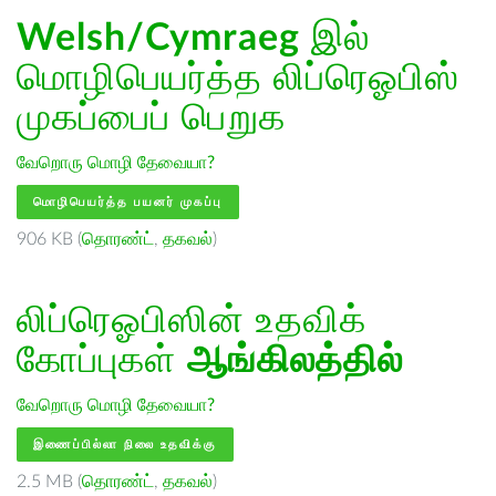
Welsh/Cymraeg
இல்
மொழிபெயர்த்த லிப்ரெஓபிஸ்
முகப்பைப் பெறுக
வேறொரு மொழி தேவையா?
மொழிபெயர்த்த பயனர் முகப்பு
906 KB (
தொரண்ட்
,
தகவல்
)
லிப்ரெஓபிஸின் உதவிக்
கோப்புகள்
ஆங்கிலத்தில்
வேறொரு மொழி தேவையா?
இணைப்பில்லா நிலை உதவிக்கு
2.5 MB (
தொரண்ட்
,
தகவல்
)