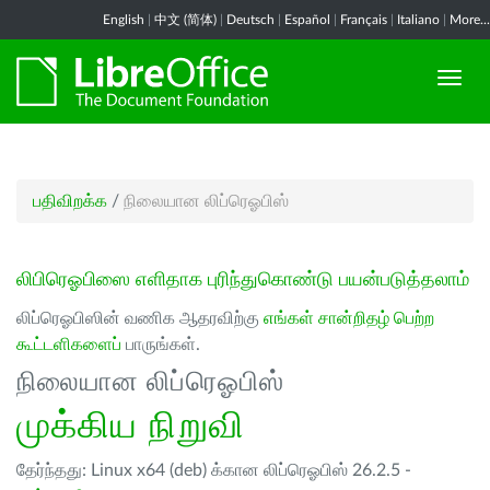
English
|
中文 (简体)
|
Deutsch
|
Español
|
Français
|
Italiano
|
More...
பதிவிறக்க
/
நிலையான லிப்ரெஓபிஸ்
லிபிரெஓபிஸை எளிதாக புரிந்துகொண்டு பயன்படுத்தலாம்
லிப்ரெஓபிஸின் வணிக ஆதரவிற்கு
எங்கள் சான்றிதழ் பெற்ற
கூட்டளிகளைப்
பாருங்கள்.
நிலையான லிப்ரெஓபிஸ்
முக்கிய நிறுவி
தேர்ந்தது: Linux x64 (deb) க்கான லிப்ரெஓபிஸ் 26.2.5 -