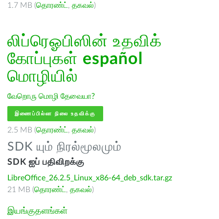
1.7 MB (
தொரண்ட்
,
தகவல்
)
லிப்ரெஓபிஸின் உதவிக்
கோப்புகள்
español
மொழியில்
வேறொரு மொழி தேவையா?
இணைப்பில்லா நிலை உதவிக்கு
2.5 MB (
தொரண்ட்
,
தகவல்
)
SDK யும் நிரல்மூலமும்
SDK ஐப் பதிவிறக்கு
LibreOffice_26.2.5_Linux_x86-64_deb_sdk.tar.gz
21 MB (
தொரண்ட்
,
தகவல்
)
இயங்குதளங்கள்