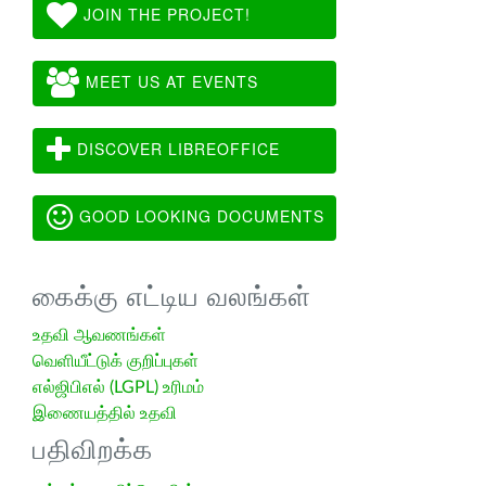
JOIN THE PROJECT!
MEET US AT EVENTS
DISCOVER LIBREOFFICE
GOOD LOOKING DOCUMENTS
கைக்கு எட்டிய வலங்கள்
உதவி ஆவணங்கள்
வெளியீட்டுக் குறிப்புகள்
எல்ஜிபிஎல் (LGPL) உரிமம்
இணையத்தில் உதவி
பதிவிறக்க