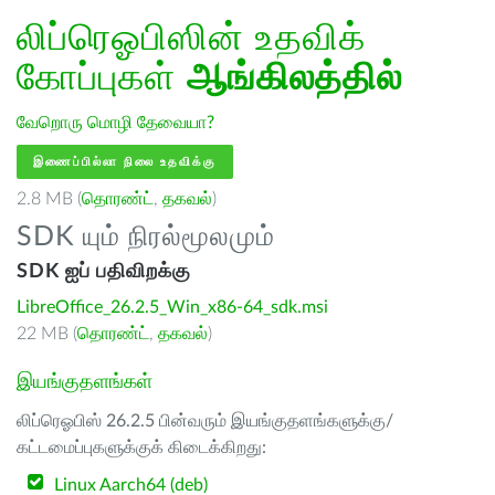
லிப்ரெஓபிஸின் உதவிக்
கோப்புகள்
ஆங்கிலத்தில்
வேறொரு மொழி தேவையா?
இணைப்பில்லா நிலை உதவிக்கு
2.8 MB (
தொரண்ட்
,
தகவல்
)
SDK யும் நிரல்மூலமும்
SDK ஐப் பதிவிறக்கு
LibreOffice_26.2.5_Win_x86-64_sdk.msi
22 MB (
தொரண்ட்
,
தகவல்
)
இயங்குதளங்கள்
லிப்ரெஓபிஸ் 26.2.5 பின்வரும் இயங்குதளங்களுக்கு/
கட்டமைப்புகளுக்குக் கிடைக்கிறது:
Linux Aarch64 (deb)