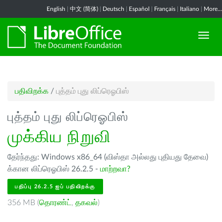
English
|
中文 (简体)
|
Deutsch
|
Español
|
Français
|
Italiano
|
More...
பதிவிறக்க
/
புத்தம் புது லிப்ரெஓபிஸ்
புத்தம் புது லிப்ரெஓபிஸ்
முக்கிய நிறுவி
தேர்ந்தது: Windows x86_64 (விஸ்தா அல்லது புதியது தேவை)
க்கான லிப்ரெஓபிஸ் 26.2.5 -
மாற்றவா?
பதிப்பு 26.2.5 ஐப் பதிவிறக்கு
356 MB (
தொரண்ட்
,
தகவல்
)