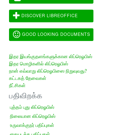
DISCOVER LIBREOFFICE
GOOD LOOKING DOCUMENTS
இதர இயங்குதளங்களுக்கான லிப்ரெஓபிஸ்
இதர மொழிகளில் லிப்ரெஓபிஸ்
நான் எவ்வாறு லிப்ரெஓபிஸை நிறுவுவது?
கட்டகத் தேவைகள்
நீட்சிகள்
பதிவிறக்க
புத்தம் புது லிப்ரெஓபிஸ்
நிலையான லிப்ரெஓபிஸ்
உருவாக்குநர் பதிப்புகள்
கையடக்க பதிப்புகள்