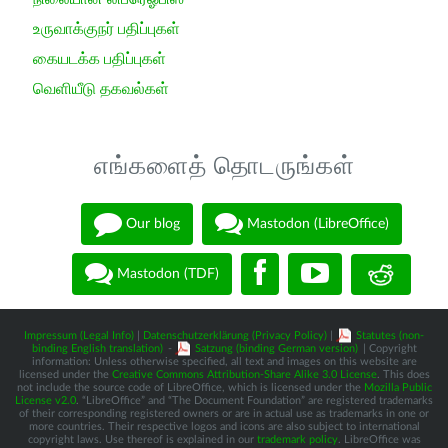
உருவாக்குநர் பதிப்புகள்
கையடக்க பதிப்புகள்
வெளியீடு தகவல்கள்
எங்களைத் தொடருங்கள்
Our blog
Mastodon (LibreOffice)
Mastodon (TDF)
Impressum (Legal Info)
|
Datenschutzerklärung (Privacy Policy)
|
Statutes (non-
binding English translation)
-
Satzung (binding German version)
| Copyright
information: Unless otherwise specified, all text and images on this website are
licensed under the
Creative Commons Attribution-Share Alike 3.0 License
. This does
not include the source code of LibreOffice, which is licensed under the
Mozilla Public
License v2.0
. “LibreOffice” and “The Document Foundation” are registered trademarks
of their corresponding registered owners or are in actual use as trademarks in one or
more countries. Their respective logos and icons are also subject to international
copyright laws. Use thereof is explained in our
trademark policy
. LibreOffice was