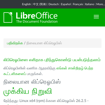
English
|
中文 (简体)
|
Deutsch
|
Español
|
Français
|
Italiano
|
More...
பதிவிறக்க
/
நிலையான லிப்ரெஓபிஸ்
லிபிரெஓபிஸை எளிதாக புரிந்துகொண்டு பயன்படுத்தலாம்
லிப்ரெஓபிஸின் வணிக ஆதரவிற்கு
எங்கள் சான்றிதழ் பெற்ற
கூட்டளிகளைப்
பாருங்கள்.
நிலையான லிப்ரெஓபிஸ்
முக்கிய நிறுவி
தேர்ந்தது: Linux x64 (rpm) க்கான லிப்ரெஓபிஸ் 26.2.5 -