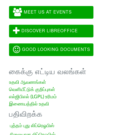
MEET US AT EVENTS
DISCOVER LIBREOFFICE
GOOD LOOKING DOCUMENTS
கைக்கு எட்டிய வலங்கள்
உதவி ஆவணங்கள்
வெளியீட்டுக் குறிப்புகள்
எல்ஜிபிஎல் (LGPL) உரிமம்
இணையத்தில் உதவி
பதிவிறக்க
புத்தம் புது லிப்ரெஓபிஸ்
நிலையான லிப்ரெஓபிஸ்