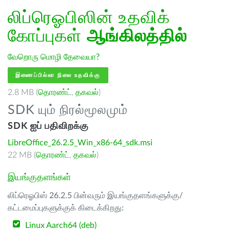
லிப்ரெஓபிஸின் உதவிக்
கோப்புகள்
ஆங்கிலத்தில்
வேறொரு மொழி தேவையா?
இணைப்பில்லா நிலை உதவிக்கு
2.8 MB (
தொரண்ட்
,
தகவல்
)
SDK யும் நிரல்மூலமும்
SDK ஐப் பதிவிறக்கு
LibreOffice_26.2.5_Win_x86-64_sdk.msi
22 MB (
தொரண்ட்
,
தகவல்
)
இயங்குதளங்கள்
லிப்ரெஓபிஸ் 26.2.5 பின்வரும் இயங்குதளங்களுக்கு/
கட்டமைப்புகளுக்குக் கிடைக்கிறது:
Linux Aarch64 (deb)