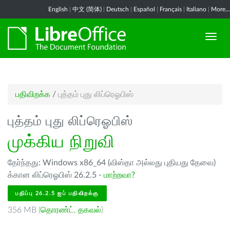
English
|
中文 (简体)
|
Deutsch
|
Español
|
Français
|
Italiano
|
More...
பதிவிறக்க
/
புத்தம் புது லிப்ரெஓபிஸ்
புத்தம் புது லிப்ரெஓபிஸ்
முக்கிய நிறுவி
தேர்ந்தது: Windows x86_64 (விஸ்தா அல்லது புதியது தேவை)
க்கான லிப்ரெஓபிஸ் 26.2.5 -
மாற்றவா?
பதிப்பு 26.2.5 ஐப் பதிவிறக்கு
356 MB (
தொரண்ட்
,
தகவல்
)