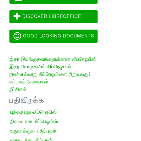
DISCOVER LIBREOFFICE
GOOD LOOKING DOCUMENTS
இதர இயங்குதளங்களுக்கான லிப்ரெஓபிஸ்
இதர மொழிகளில் லிப்ரெஓபிஸ்
நான் எவ்வாறு லிப்ரெஓபிஸை நிறுவுவது?
கட்டகத் தேவைகள்
நீட்சிகள்
பதிவிறக்க
புத்தம் புது லிப்ரெஓபிஸ்
நிலையான லிப்ரெஓபிஸ்
உருவாக்குநர் பதிப்புகள்
கையடக்க பதிப்புகள்