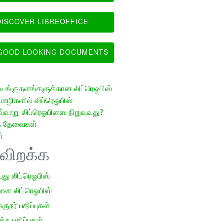
ISCOVER LIBREOFFICE
OOD LOOKING DOCUMENTS
ங்குதளங்களுக்கான லிப்ரெஓபிஸ்
ழிகளில் லிப்ரெஓபிஸ்
வ்வாறு லிப்ரெஓபிஸை நிறுவுவது?
த் தேவைகள்
்
ிவிறக்க
 புது லிப்ரெஓபிஸ்
ான லிப்ரெஓபிஸ்
குநர் பதிப்புகள்
க பதிப்புகள்