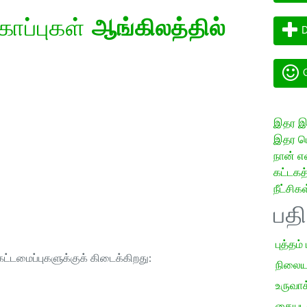
கோப்புகள்
ஆங்கிலத்தில்
D
G
இதர இய
இதர மொ
நான் எ
கட்டக
நீட்சிகள
பத
புத்தம்
ட்டமைப்புகளுக்குக் கிடைக்கிறது:
நிலைய
உருவாக்
கையடக்