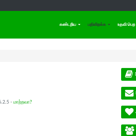
கண்டறிய
பதிவிறக்க
உதவி பெற
.2.5 -
மாற்றவா?