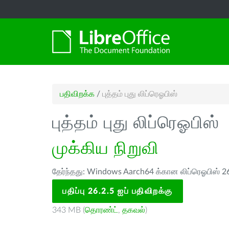
பதிவிறக்க
/
புத்தம் புது லிப்ரெஓபிஸ்
புத்தம் புது லிப்ரெஓபிஸ்
முக்கிய நிறுவி
தேர்ந்தது: Windows Aarch64 க்கான லிப்ரெஓபிஸ் 26
பதிப்பு 26.2.5 ஐப் பதிவிறக்கு
343 MB (
தொரண்ட்
,
தகவல்
)