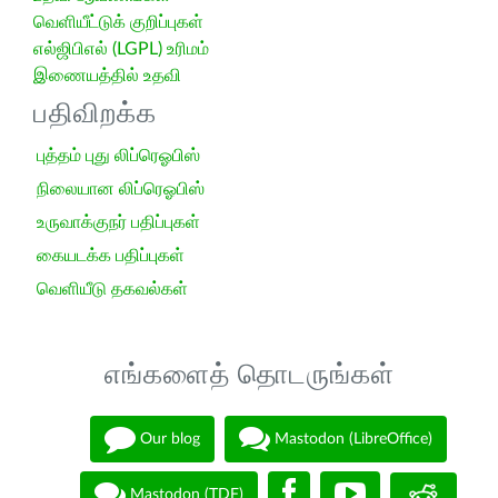
வெளியீட்டுக் குறிப்புகள்
எல்ஜிபிஎல் (LGPL) உரிமம்
இணையத்தில் உதவி
பதிவிறக்க
புத்தம் புது லிப்ரெஓபிஸ்
நிலையான லிப்ரெஓபிஸ்
உருவாக்குநர் பதிப்புகள்
கையடக்க பதிப்புகள்
வெளியீடு தகவல்கள்
எங்களைத் தொடருங்கள்
Our blog
Mastodon (LibreOffice)
Mastodon (TDF)