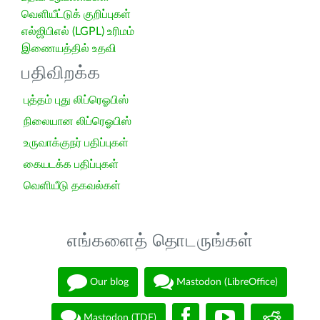
வெளியீட்டுக் குறிப்புகள்
எல்ஜிபிஎல் (LGPL) உரிமம்
இணையத்தில் உதவி
பதிவிறக்க
புத்தம் புது லிப்ரெஓபிஸ்
நிலையான லிப்ரெஓபிஸ்
உருவாக்குநர் பதிப்புகள்
கையடக்க பதிப்புகள்
வெளியீடு தகவல்கள்
எங்களைத் தொடருங்கள்
Our blog
Mastodon (LibreOffice)
Mastodon (TDF)