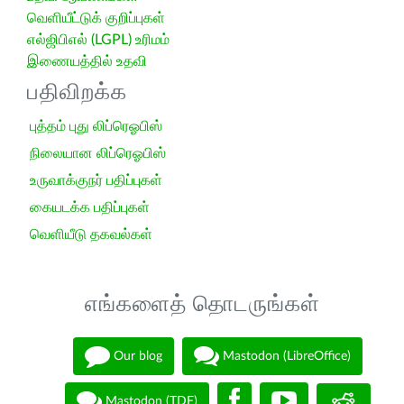
வெளியீட்டுக் குறிப்புகள்
எல்ஜிபிஎல் (LGPL) உரிமம்
இணையத்தில் உதவி
பதிவிறக்க
புத்தம் புது லிப்ரெஓபிஸ்
நிலையான லிப்ரெஓபிஸ்
உருவாக்குநர் பதிப்புகள்
கையடக்க பதிப்புகள்
வெளியீடு தகவல்கள்
எங்களைத் தொடருங்கள்
Our blog
Mastodon (LibreOffice)
Mastodon (TDF)