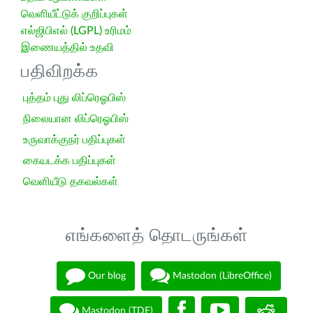
வெளியீட்டுக் குறிப்புகள்
எல்ஜிபிஎல் (LGPL) உரிமம்
இணையத்தில் உதவி
பதிவிறக்க
புத்தம் புது லிப்ரெஓபிஸ்
நிலையான லிப்ரெஓபிஸ்
உருவாக்குநர் பதிப்புகள்
கையடக்க பதிப்புகள்
வெளியீடு தகவல்கள்
எங்களைத் தொடருங்கள்
Our blog
Mastodon (LibreOffice)
Mastodon (TDF)