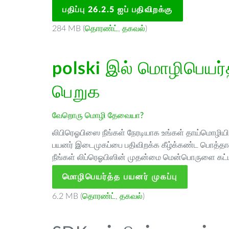
பதிப்பு 26.2.5 ஐப் பதிவிறக்கு
284 MB (
தொரண்ட்
,
தகவல்
)
polski
இல் மொழிபெயர்த்
பெறுக
வேறொரு மொழி தேவையா?
லிபிரெஓபிஸை நீங்கள் நேரடியாக உங்கள் தாய்மொழியில்
பயனர் இடைமுகப்பை பதிவிறக்க கீழ்க்கண்ட பொத்தான
நீங்கள் லிப்ரெஓபிஸின் முதன்மை மென்பொருளை கட்ட
மொழிபெயர்த்த பயனர் முகப்பு
6.2 MB (
தொரண்ட்
,
தகவல்
)