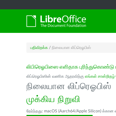
பதிவிறக்க
/
நிலையான லிப்ரெஓபிஸ்
லிபிரெஓபிஸை எளிதாக புரிந்துகொண்டு 
லிப்ரெஓபிஸின் வணிக ஆதரவிற்கு
எங்கள் சான்றிதழ்
நிலையான லிப்ரெஓபிஸ்
முக்கிய நிறுவி
தேர்ந்தது: macOS (Aarch64/Apple Silicon) க்கான ல