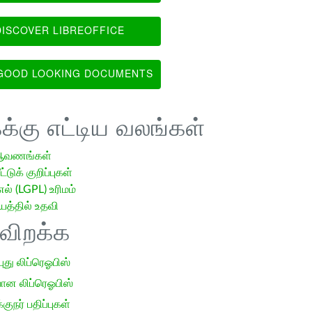
ISCOVER LIBREOFFICE
OOD LOOKING DOCUMENTS
க்கு எட்டிய வலங்கள்
ஆவணங்கள்
்டுக் குறிப்புகள்
எல் (LGPL) உரிமம்
்தில் உதவி
ிவிறக்க
 புது லிப்ரெஓபிஸ்
ான லிப்ரெஓபிஸ்
குநர் பதிப்புகள்