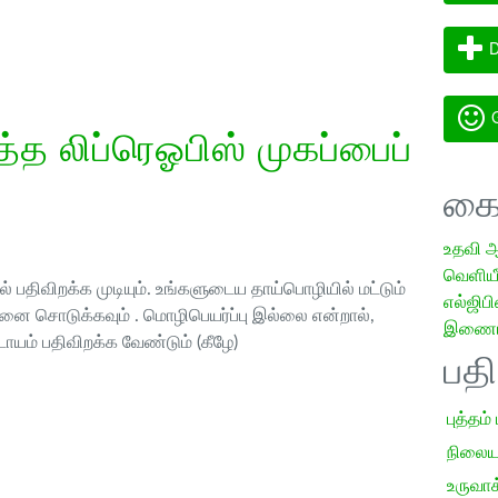
D
G
த லிப்ரெஓபிஸ் முகப்பைப்
கை
உதவி 
வெளியீட
 பதிவிறக்க முடியும். உங்களுடைய தாய்பொழியில் மட்டும்
எல்ஜிபி
ை சொடுக்கவும் . மொழிபெயர்ப்பு இல்லை என்றால்,
இணையத
ாயம் பதிவிறக்க வேண்டும் (கீழே)
பத
புத்தம்
நிலைய
உருவாக்