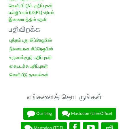
வெளியீட்டுக் குறிப்புகள்
எல்ஜிபிஎல் (LGPL) உரிமம்
இணையத்தில் உதவி
பதிவிறக்க
புத்தம் புது லிப்ரெஓபிஸ்
நிலையான லிப்ரெஓபிஸ்
உருவாக்குநர் பதிப்புகள்
கையடக்க பதிப்புகள்
வெளியீடு தகவல்கள்
எங்களைத் தொடருங்கள்
Our blog
Mastodon (LibreOffice)
Mastodon (TDF)