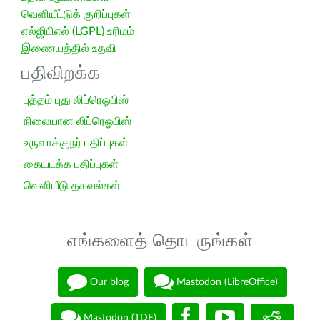
வெளியீட்டுக் குறிப்புகள்
எல்ஜிபிஎல் (LGPL) உரிமம்
இணையத்தில் உதவி
பதிவிறக்க
புத்தம் புது லிப்ரெஓபிஸ்
நிலையான லிப்ரெஓபிஸ்
உருவாக்குநர் பதிப்புகள்
கையடக்க பதிப்புகள்
வெளியீடு தகவல்கள்
எங்களைத் தொடருங்கள்
Our blog
Mastodon (LibreOffice)
Mastodon (TDF)