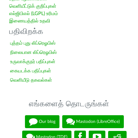
வெளியீட்டுக் குறிப்புகள்
எல்ஜிபிஎல் (LGPL) உரிமம்
இணையத்தில் உதவி
பதிவிறக்க
புத்தம் புது லிப்ரெஓபிஸ்
நிலையான லிப்ரெஓபிஸ்
உருவாக்குநர் பதிப்புகள்
கையடக்க பதிப்புகள்
வெளியீடு தகவல்கள்
எங்களைத் தொடருங்கள்
Our blog
Mastodon (LibreOffice)
Mastodon (TDF)