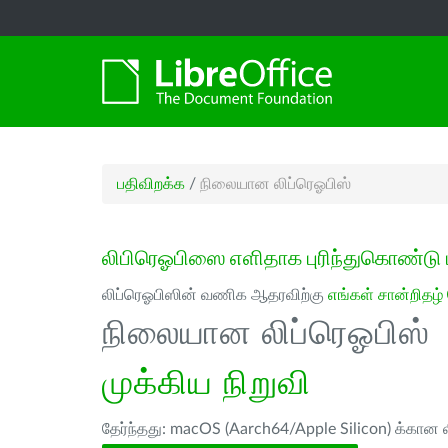
பதிவிறக்க
/
நிலையான லிப்ரெஓபிஸ்
லிபிரெஓபிஸை எளிதாக புரிந்துகொண்டு 
லிப்ரெஓபிஸின் வணிக ஆதரவிற்கு
எங்கள் சான்றிதழ்
நிலையான லிப்ரெஓபிஸ்
முக்கிய நிறுவி
தேர்ந்தது: macOS (Aarch64/Apple Silicon) க்கான ல