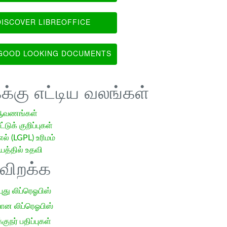
ISCOVER LIBREOFFICE
OOD LOOKING DOCUMENTS
க்கு எட்டிய வலங்கள்
ஆவணங்கள்
்டுக் குறிப்புகள்
எல் (LGPL) உரிமம்
்தில் உதவி
ிவிறக்க
 புது லிப்ரெஓபிஸ்
ான லிப்ரெஓபிஸ்
குநர் பதிப்புகள்