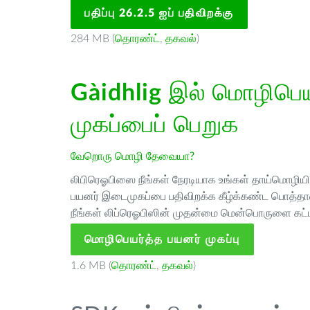
பதிப்பு 26.2.5 ஐப் பதிவிறக்கு
284 MB (
தொரண்ட்
,
தகவல்
)
Gàidhlig
இல் மொழிபெயர
முகப்பைப் பெறுக
வேறொரு மொழி தேவையா?
லிபிரெஓபிஸை நீங்கள் நேரடியாக உங்கள் தாய்மொழியில்
பயனர் இடைமுகப்பை பதிவிறக்க கீழ்க்கண்ட பொத்தான
நீங்கள் லிப்ரெஓபிஸின் முதன்மை மென்பொருளை கட்ட
மொழிபெயர்த்த பயனர் முகப்பு
1.6 MB (
தொரண்ட்
,
தகவல்
)