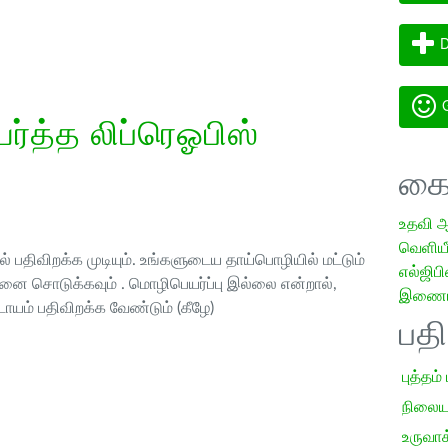
D
G
்த்த லிப்ரெஓபிஸ்
கை
உதவி 
வெளியீட
 பதிவிறக்க முடியும். உங்களுடைய தாய்பொழியில் மட்டும்
எல்ஜிபி
ை சொடுக்கவும் . மொழிபெயர்ப்பு இல்லை என்றால்,
இணையத
ாயம் பதிவிறக்க வேண்டும் (கீழே)
பத
புத்தம்
நிலைய
உருவாக்