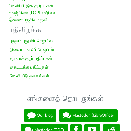
வெளியீட்டுக் குறிப்புகள்
எல்ஜிபிஎல் (LGPL) உரிமம்
இணையத்தில் உதவி
பதிவிறக்க
புத்தம் புது லிப்ரெஓபிஸ்
நிலையான லிப்ரெஓபிஸ்
உருவாக்குநர் பதிப்புகள்
கையடக்க பதிப்புகள்
வெளியீடு தகவல்கள்
எங்களைத் தொடருங்கள்
Our blog
Mastodon (LibreOffice)
Mastodon (TDF)