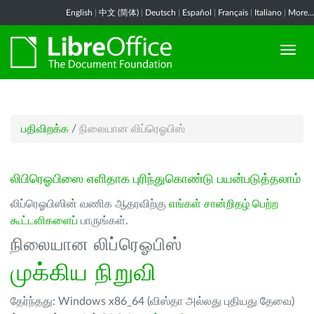
English
|
中文 (简体)
|
Deutsch
|
Español
|
Français
|
Italiano
|
More...
பதிவிறக்க
/
நிலையான லிப்ரெஓபிஸ்
லிபிரெஓபிஸை எளிதாக புரிந்துகொண்டு பயன்படுத்தலாம்
லிப்ரெஓபிஸின் வணிக ஆதரவிற்கு
எங்கள் சான்றிதழ் பெற்ற
கூட்டளிகளைப்
பாருங்கள்.
நிலையான லிப்ரெஓபிஸ்
முக்கிய நிறுவி
தேர்ந்தது: Windows x86_64 (விஸ்தா அல்லது புதியது தேவை)