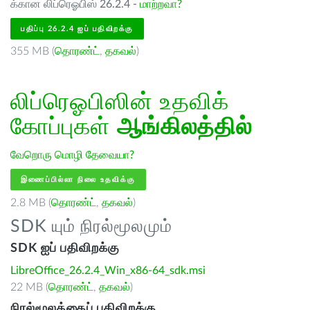
க்கான லிப்ரெஓபிஸ் 26.2.4 -
மாற்றவா?
பதிப்பு 26.2.4 ஐப் பதிவிறக்கு
355 MB (
தொரண்ட்
,
தகவல்
)
லிப்ரெஓபிஸின் உதவிக்
கோப்புகள்
ஆங்கிலத்தில்
வேறொரு மொழி தேவையா?
இணைப்பில்லா நிலை உதவிக்கு
2.8 MB (
தொரண்ட்
,
தகவல்
)
SDK யும் நிரல்மூலமும்
SDK ஐப் பதிவிறக்கு
LibreOffice_26.2.4_Win_x86-64_sdk.msi
22 MB (
தொரண்ட்
,
தகவல்
)
நிரல்மூலத்தைப் பதிவிறக்கு