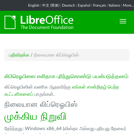
English
|
中文 (简体)
|
Deutsch
|
Español
|
Français
|
Italiano
|
More...
பதிவிறக்க
/
நிலையான லிப்ரெஓபிஸ்
லிபிரெஓபிஸை எளிதாக புரிந்துகொண்டு பயன்படுத்தலாம்
லிப்ரெஓபிஸின் வணிக ஆதரவிற்கு
எங்கள் சான்றிதழ் பெற்ற
கூட்டளிகளைப்
பாருங்கள்.
நிலையான லிப்ரெஓபிஸ்
முக்கிய நிறுவி
தேர்ந்தது: Windows x86_64 (விஸ்தா அல்லது புதியது தேவை)