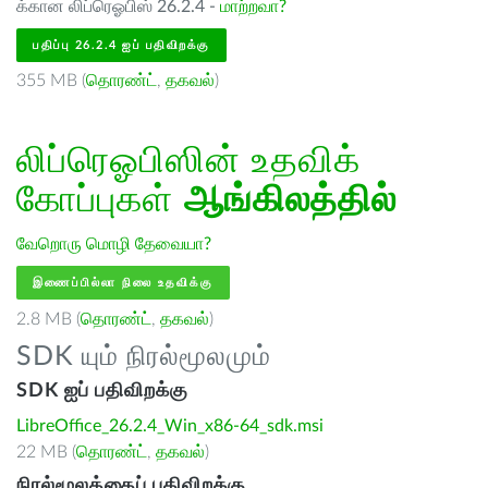
க்கான லிப்ரெஓபிஸ் 26.2.4 -
மாற்றவா?
பதிப்பு 26.2.4 ஐப் பதிவிறக்கு
355 MB (
தொரண்ட்
,
தகவல்
)
லிப்ரெஓபிஸின் உதவிக்
கோப்புகள்
ஆங்கிலத்தில்
வேறொரு மொழி தேவையா?
இணைப்பில்லா நிலை உதவிக்கு
2.8 MB (
தொரண்ட்
,
தகவல்
)
SDK யும் நிரல்மூலமும்
SDK ஐப் பதிவிறக்கு
LibreOffice_26.2.4_Win_x86-64_sdk.msi
22 MB (
தொரண்ட்
,
தகவல்
)
நிரல்மூலத்தைப் பதிவிறக்கு