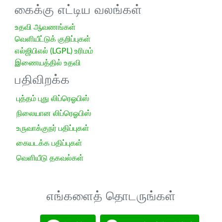
கைக்கு எட்டிய வலங்கள்
உதவி ஆவணங்கள்
வெளியீட்டுக் குறிப்புகள்
எல்ஜிபிஎல் (LGPL) உரிமம்
இணையத்தில் உதவி
பதிவிறக்க
புத்தம் புது லிப்ரெஓபிஸ்
நிலையான லிப்ரெஓபிஸ்
உருவாக்குநர் பதிப்புகள்
கையடக்க பதிப்புகள்
வெளியீடு தகவல்கள்
எங்களைத் தொடருங்கள்