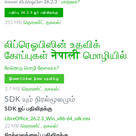
க்கான லிப்ரெஓபிஸ் 26.2.3 -
மாற்றவா?
பதிப்பு 26.2.3 ஐப் பதிவிறக்கு
355 MB (
தொரண்ட்
,
தகவல்
)
லிப்ரெஓபிஸின் உதவிக்
கோப்புகள்
नेपाली
மொழியில்
வேறொரு மொழி தேவையா?
இணைப்பில்லா நிலை உதவிக்கு
3.7 MB (
தொரண்ட்
,
தகவல்
)
SDK யும் நிரல்மூலமும்
SDK ஐப் பதிவிறக்கு
LibreOffice_26.2.3_Win_x86-64_sdk.msi
22 MB (
தொரண்ட்
,
தகவல்
)
நிரல்மூலத்தைப் பதிவிறக்கு