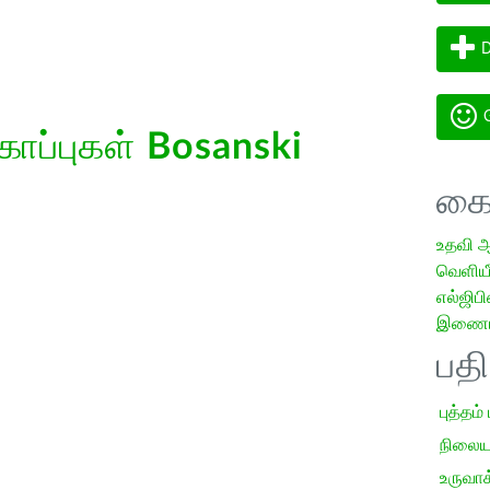
D
G
கோப்புகள்
Bosanski
கை
உதவி 
வெளியீட
எல்ஜிபி
இணையத
பத
புத்தம்
நிலைய
உருவாக்