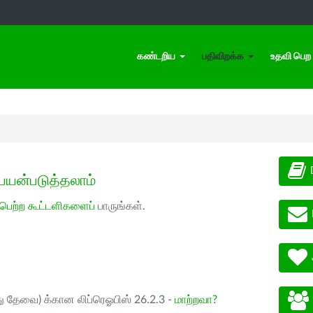
கண்டறிய
பதிவிறக்க
உதவி பெற
பயன்படுத்தலாம்
 பெற்ற கூட்டளிகளைப்
பாருங்கள்.
ு தேவை) க்கான லிப்ரெஓபிஸ் 26.2.3 -
மாற்றவா?