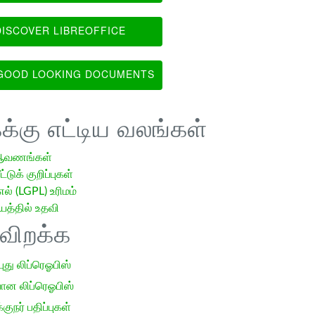
ISCOVER LIBREOFFICE
OOD LOOKING DOCUMENTS
க்கு எட்டிய வலங்கள்
ஆவணங்கள்
்டுக் குறிப்புகள்
எல் (LGPL) உரிமம்
்தில் உதவி
ிவிறக்க
 புது லிப்ரெஓபிஸ்
ான லிப்ரெஓபிஸ்
குநர் பதிப்புகள்