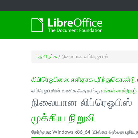
பதிவிறக்க
/
நிலையான லிப்ரெஓபிஸ்
லிபிரெஓபிஸை எளிதாக புரிந்துகொண்டு 
லிப்ரெஓபிஸின் வணிக ஆதரவிற்கு
எங்கள் சான்றிதழ்
நிலையான லிப்ரெஓபிஸ்
முக்கிய நிறுவி
தேர்ந்தது: Windows x86_64 (விஸ்தா அல்லது புதியத