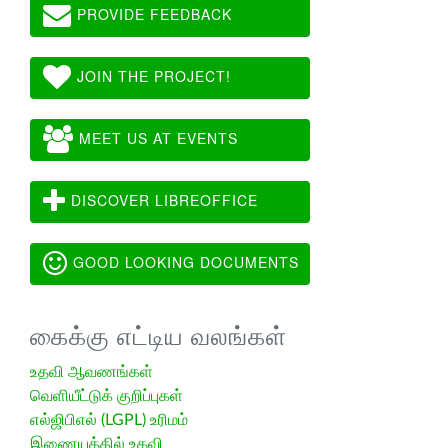
PROVIDE FEEDBACK
JOIN THE PROJECT!
MEET US AT EVENTS
DISCOVER LIBREOFFICE
GOOD LOOKING DOCUMENTS
கைக்கு எட்டிய வலங்கள்
உதவி ஆவணங்கள்
வெளியீட்டுக் குறிப்புகள்
எல்ஜிபிஎல் (LGPL) உரிமம்
இணையத்தில் உதவி