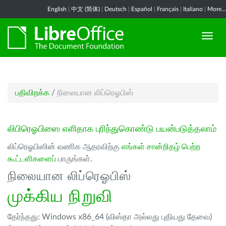
English
|
中文 (简体)
|
Deutsch
|
Español
|
Français
|
Italiano
|
More...
பதிவிறக்க
/
நிலையான லிப்ரெஓபிஸ்
லிபிரெஓபிஸை எளிதாக புரிந்துகொண்டு பயன்படுத்தலாம்
லிப்ரெஓபிஸின் வணிக ஆதரவிற்கு
எங்கள் சான்றிதழ் பெற்ற
கூட்டளிகளைப்
பாருங்கள்.
நிலையான லிப்ரெஓபிஸ்
முக்கிய நிறுவி
தேர்ந்தது: Windows x86_64 (விஸ்தா அல்லது புதியது தேவை)