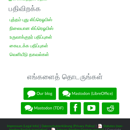
பதிவிறக்க
புத்தம் புது லிப்ரெஓபிஸ்
நிலையான லிப்ரெஓபிஸ்
உருவாக்குநர் பதிப்புகள்
கையடக்க பதிப்புகள்
வெளியீடு தகவல்கள்
எங்களைத் தொடருங்கள்
Our blog
Mastodon (LibreOffice)
Mastodon (TDF)
Impressum (Legal Info)
|
Datenschutzerklärung (Privacy Policy)
|
Statutes (non-
binding English translation)
-
Satzung (binding German version)
| Copyright