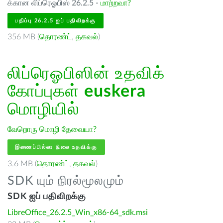
க்கான லிப்ரெஓபிஸ் 26.2.5 -
மாற்றவா?
பதிப்பு 26.2.5 ஐப் பதிவிறக்கு
356 MB (
தொரண்ட்
,
தகவல்
)
லிப்ரெஓபிஸின் உதவிக்
கோப்புகள்
euskera
மொழியில்
வேறொரு மொழி தேவையா?
இணைப்பில்லா நிலை உதவிக்கு
3.6 MB (
தொரண்ட்
,
தகவல்
)
SDK யும் நிரல்மூலமும்
SDK ஐப் பதிவிறக்கு
LibreOffice_26.2.5_Win_x86-64_sdk.msi