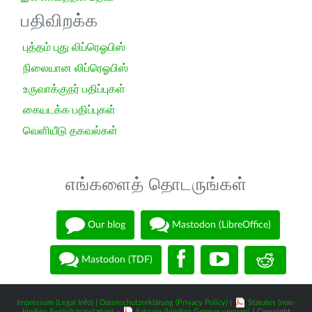
பதிவிறக்க
புத்தம் புது லிப்ரெஓபிஸ்
நிலையான லிப்ரெஓபிஸ்
உருவாக்குநர் பதிப்புகள்
கையடக்க பதிப்புகள்
வெளியீடு தகவல்கள்
எங்களைத் தொடருங்கள்
Our blog
Mastodon (LibreOffice)
Mastodon (TDF)
Impressum (Legal Info)
|
Datenschutzerklärung (Privacy Policy)
|
Statutes (non-
binding English translation)
-
Satzung (binding German version)
| Copyright