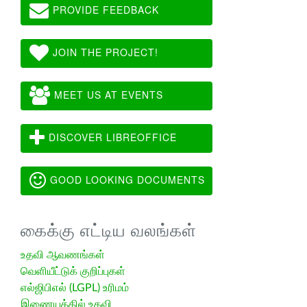
PROVIDE FEEDBACK
JOIN THE PROJECT!
MEET US AT EVENTS
DISCOVER LIBREOFFICE
GOOD LOOKING DOCUMENTS
கைக்கு எட்டிய வலங்கள்
உதவி ஆவணங்கள்
வெளியீட்டுக் குறிப்புகள்
எல்ஜிபிஎல் (LGPL) உரிமம்
இணையத்தில் உதவி