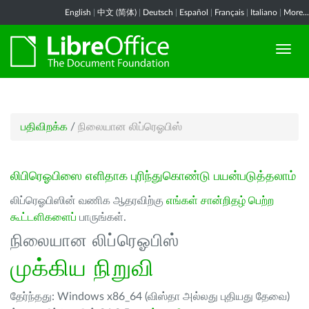
English
|
中文 (简体)
|
Deutsch
|
Español
|
Français
|
Italiano
|
More...
பதிவிறக்க
/
நிலையான லிப்ரெஓபிஸ்
லிபிரெஓபிஸை எளிதாக புரிந்துகொண்டு பயன்படுத்தலாம்
லிப்ரெஓபிஸின் வணிக ஆதரவிற்கு
எங்கள் சான்றிதழ் பெற்ற
கூட்டளிகளைப்
பாருங்கள்.
நிலையான லிப்ரெஓபிஸ்
முக்கிய நிறுவி
தேர்ந்தது: Windows x86_64 (விஸ்தா அல்லது புதியது தேவை)