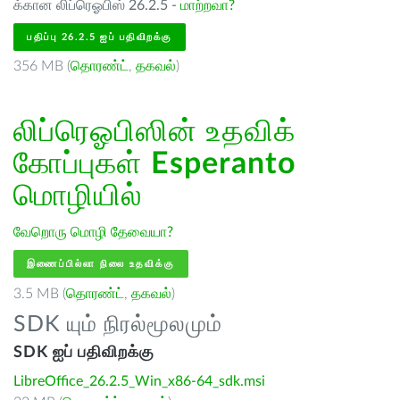
க்கான லிப்ரெஓபிஸ் 26.2.5 -
மாற்றவா?
பதிப்பு 26.2.5 ஐப் பதிவிறக்கு
356 MB (
தொரண்ட்
,
தகவல்
)
லிப்ரெஓபிஸின் உதவிக்
கோப்புகள்
Esperanto
மொழியில்
வேறொரு மொழி தேவையா?
இணைப்பில்லா நிலை உதவிக்கு
3.5 MB (
தொரண்ட்
,
தகவல்
)
SDK யும் நிரல்மூலமும்
SDK ஐப் பதிவிறக்கு
LibreOffice_26.2.5_Win_x86-64_sdk.msi