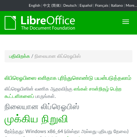
English
|
中文 (简体)
|
Deutsch
|
Español
|
Français
|
Italiano
|
More...
பதிவிறக்க
/
நிலையான லிப்ரெஓபிஸ்
லிபிரெஓபிஸை எளிதாக புரிந்துகொண்டு பயன்படுத்தலாம்
லிப்ரெஓபிஸின் வணிக ஆதரவிற்கு
எங்கள் சான்றிதழ் பெற்ற
கூட்டளிகளைப்
பாருங்கள்.
நிலையான லிப்ரெஓபிஸ்
முக்கிய நிறுவி
தேர்ந்தது: Windows x86_64 (விஸ்தா அல்லது புதியது தேவை)