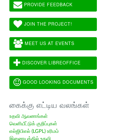
PROVIDE FEEDBACK
JOIN THE PROJECT!
MEET US AT EVENTS
DISCOVER LIBREOFFICE
GOOD LOOKING DOCUMENTS
கைக்கு எட்டிய வலங்கள்
உதவி ஆவணங்கள்
வெளியீட்டுக் குறிப்புகள்
எல்ஜிபிஎல் (LGPL) உரிமம்
இணையத்தில் உதவி