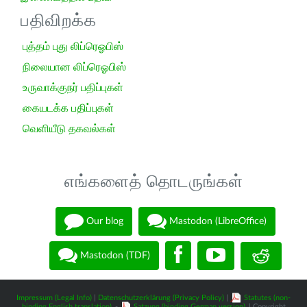
பதிவிறக்க
புத்தம் புது லிப்ரெஓபிஸ்
நிலையான லிப்ரெஓபிஸ்
உருவாக்குநர் பதிப்புகள்
கையடக்க பதிப்புகள்
வெளியீடு தகவல்கள்
எங்களைத் தொடருங்கள்
Our blog
Mastodon (LibreOffice)
Mastodon (TDF)
Impressum (Legal Info)
|
Datenschutzerklärung (Privacy Policy)
|
Statutes (non-
binding English translation)
-
Satzung (binding German version)
| Copyright