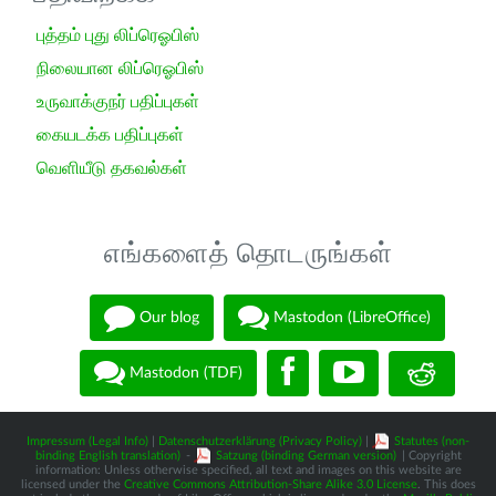
புத்தம் புது லிப்ரெஓபிஸ்
நிலையான லிப்ரெஓபிஸ்
உருவாக்குநர் பதிப்புகள்
கையடக்க பதிப்புகள்
வெளியீடு தகவல்கள்
எங்களைத் தொடருங்கள்
Our blog
Mastodon (LibreOffice)
Mastodon (TDF)
Impressum (Legal Info)
|
Datenschutzerklärung (Privacy Policy)
|
Statutes (non-
binding English translation)
-
Satzung (binding German version)
| Copyright
information: Unless otherwise specified, all text and images on this website are
licensed under the
Creative Commons Attribution-Share Alike 3.0 License
. This does