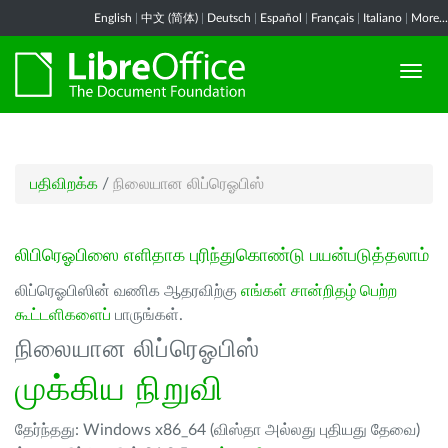
English
|
中文 (简体)
|
Deutsch
|
Español
|
Français
|
Italiano
|
More...
பதிவிறக்க
/
நிலையான லிப்ரெஓபிஸ்
லிபிரெஓபிஸை எளிதாக புரிந்துகொண்டு பயன்படுத்தலாம்
லிப்ரெஓபிஸின் வணிக ஆதரவிற்கு
எங்கள் சான்றிதழ் பெற்ற
கூட்டளிகளைப்
பாருங்கள்.
நிலையான லிப்ரெஓபிஸ்
முக்கிய நிறுவி
தேர்ந்தது: Windows x86_64 (விஸ்தா அல்லது புதியது தேவை)