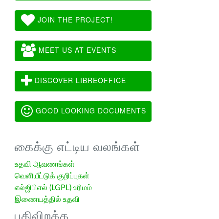
JOIN THE PROJECT!
MEET US AT EVENTS
DISCOVER LIBREOFFICE
GOOD LOOKING DOCUMENTS
கைக்கு எட்டிய வலங்கள்
உதவி ஆவணங்கள்
வெளியீட்டுக் குறிப்புகள்
எல்ஜிபிஎல் (LGPL) உரிமம்
இணையத்தில் உதவி
பதிவிறக்க