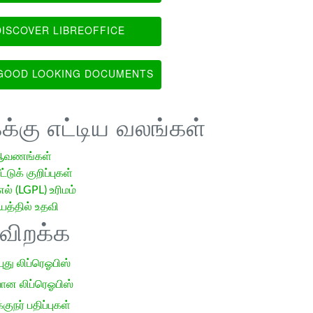
ISCOVER LIBREOFFICE
OOD LOOKING DOCUMENTS
க்கு எட்டிய வலங்கள்
ஆவணங்கள்
்டுக் குறிப்புகள்
எல் (LGPL) உரிமம்
்தில் உதவி
ிவிறக்க
 புது லிப்ரெஓபிஸ்
ான லிப்ரெஓபிஸ்
குநர் பதிப்புகள்