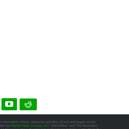
t information: Unless otherwise specified, all text and images on this
nder the
Mozilla Public License v2.0
. “LibreOffice” and “The Document