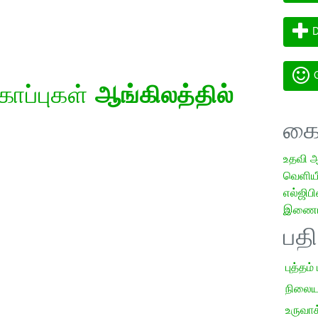
D
G
கோப்புகள்
ஆங்கிலத்தில்
கை
உதவி 
வெளியீட
எல்ஜிபி
இணையத
பத
புத்தம்
நிலைய
உருவாக்