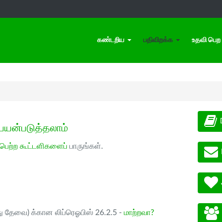
கண்டறிய
பதிவிறக்க
உதவி பெற
பயன்படுத்தலாம்
 பெற்ற கூட்டளிகளைப்
பாருங்கள்.
ு தேவை) க்கான லிப்ரெஓபிஸ் 26.2.5 -
மாற்றவா?