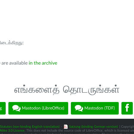
கிடைக்கிறது:
 are available
in the archive
எங்களைத் தொடருங்கள்
g
Mastodon (LibreOffice)
Mastodon (TDF)
Statutes (non-binding English translation)
-
Satzung (binding German version)
| Copyrigh
like 3.0 License
. This does not include the source code of LibreOffice, which is licensed u