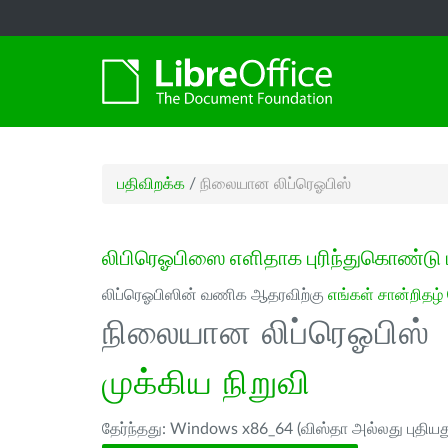
பதிவிறக்க
/
நிலையான லிப்ரெஓபிஸ்
லிபிரெஓபிஸை எளிதாக புரிந்துகொண்டு 
லிப்ரெஓபிஸின் வணிக ஆதரவிற்கு
எங்கள் சான்றிதழ்
நிலையான லிப்ரெஓபிஸ்
முக்கிய நிறுவி
தேர்ந்தது: Windows x86_64 (விஸ்தா அல்லது புதியத