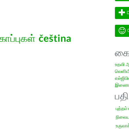
D
G
கோப்புகள்
čeština
கை
உதவி 
வெளியீட
எல்ஜிபி
இணையத
பத
புத்தம்
நிலைய
உருவாக்