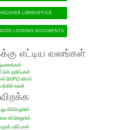
ISCOVER LIBREOFFICE
OOD LOOKING DOCUMENTS
க்கு எட்டிய வலங்கள்
ஆவணங்கள்
்டுக் குறிப்புகள்
எல் (LGPL) உரிமம்
்தில் உதவி
ிவிறக்க
 புது லிப்ரெஓபிஸ்
ான லிப்ரெஓபிஸ்
குநர் பதிப்புகள்