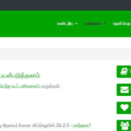
கண்டறிய
பதிவிறக்க
உதவி பெற
பயன்படுத்தலாம்
 பெற்ற கூட்டளிகளைப்
பாருங்கள்.
ு தேவை) க்கான லிப்ரெஓபிஸ் 26.2.5 -
மாற்றவா?