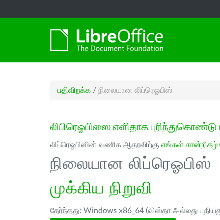
பதிவிறக்க
/
நிலையான லிப்ரெஓபிஸ்
லிபிரெஓபிஸை எளிதாக புரிந்துகொண்டு 
லிப்ரெஓபிஸின் வணிக ஆதரவிற்கு
எங்கள் சான்றிதழ்
நிலையான லிப்ரெஓபிஸ்
முக்கிய நிறுவி
தேர்ந்தது: Windows x86_64 (விஸ்தா அல்லது புதியத