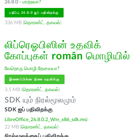
26.8.0 -
மாற்றவா?
பதிப்பு 26.8.0 ஐப் பதிவிறக்கு
336 MB (
தொரண்ட்
,
தகவல்
)
லிப்ரெஓபிஸின் உதவிக்
கோப்புகள்
român
மொழியில்
வேறொரு மொழி தேவையா?
இணைப்பில்லா நிலை உதவிக்கு
3.5 MB (
தொரண்ட்
,
தகவல்
)
SDK யும் நிரல்மூலமும்
SDK ஐப் பதிவிறக்கு
LibreOffice_26.8.0.2_Win_x86_sdk.msi
22 MB (
தொரண்ட்
,
தகவல்
)
நிரல்மூலத்தைப் பதிவிறக்கு