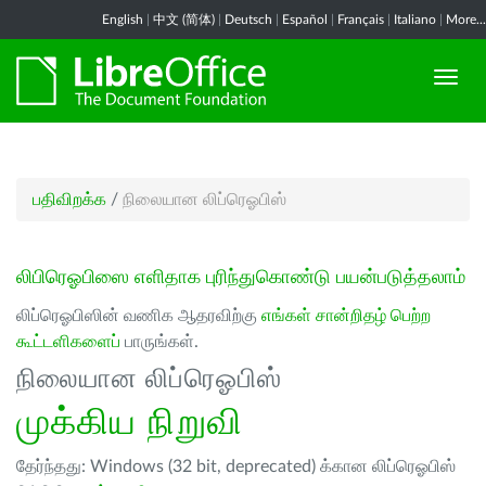
English
|
中文 (简体)
|
Deutsch
|
Español
|
Français
|
Italiano
|
More...
பதிவிறக்க
/
நிலையான லிப்ரெஓபிஸ்
லிபிரெஓபிஸை எளிதாக புரிந்துகொண்டு பயன்படுத்தலாம்
லிப்ரெஓபிஸின் வணிக ஆதரவிற்கு
எங்கள் சான்றிதழ் பெற்ற
கூட்டளிகளைப்
பாருங்கள்.
நிலையான லிப்ரெஓபிஸ்
முக்கிய நிறுவி
தேர்ந்தது: Windows (32 bit, deprecated) க்கான லிப்ரெஓபிஸ்