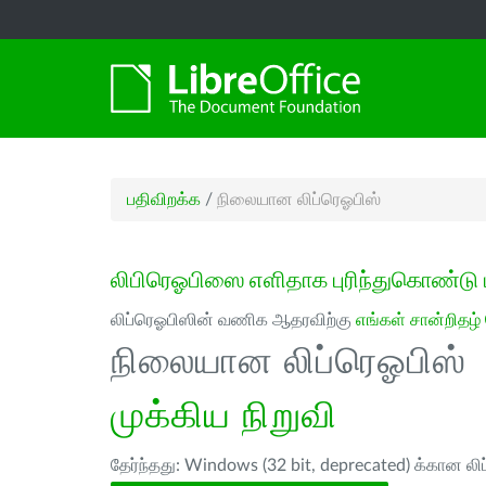
பதிவிறக்க
/
நிலையான லிப்ரெஓபிஸ்
லிபிரெஓபிஸை எளிதாக புரிந்துகொண்டு 
லிப்ரெஓபிஸின் வணிக ஆதரவிற்கு
எங்கள் சான்றிதழ்
நிலையான லிப்ரெஓபிஸ்
முக்கிய நிறுவி
தேர்ந்தது: Windows (32 bit, deprecated) க்கான லி