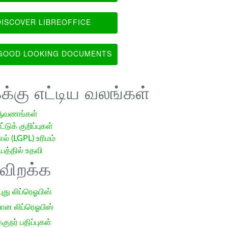
ISCOVER LIBREOFFICE
OOD LOOKING DOCUMENTS
க்கு எட்டிய வலங்கள்
ஆவணங்கள்
்டுக் குறிப்புகள்
எல் (LGPL) உரிமம்
்தில் உதவி
ிவிறக்க
 புது லிப்ரெஓபிஸ்
ான லிப்ரெஓபிஸ்
குநர் பதிப்புகள்