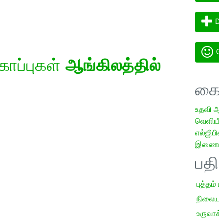
D
G
கோப்புகள்
ஆங்கிலத்தில்
கை
உதவி 
வெளியீட
எல்ஜிபி
இணையத
பத
புத்தம்
நிலைய
உருவாக்