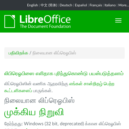
English
|
中文 (简体)
|
Deutsch
|
Español
|
Français
|
Italiano
|
More...
பதிவிறக்க
/
நிலையான லிப்ரெஓபிஸ்
லிபிரெஓபிஸை எளிதாக புரிந்துகொண்டு பயன்படுத்தலாம்
லிப்ரெஓபிஸின் வணிக ஆதரவிற்கு
எங்கள் சான்றிதழ் பெற்ற
கூட்டளிகளைப்
பாருங்கள்.
நிலையான லிப்ரெஓபிஸ்
முக்கிய நிறுவி
தேர்ந்தது: Windows (32 bit, deprecated) க்கான லிப்ரெஓபிஸ்