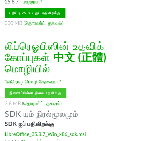
25.8.7 -
மாற்றவா?
பதிப்பு 25.8.7 ஐப் பதிவிறக்கு
330 MB (
தொரண்ட்
,
தகவல்
)
லிப்ரெஓபிஸின் உதவிக்
கோப்புகள்
中文 (正體)
மொழியில்
வேறொரு மொழி தேவையா?
இணைப்பில்லா நிலை உதவிக்கு
3.8 MB (
தொரண்ட்
,
தகவல்
)
SDK யும் நிரல்மூலமும்
SDK ஐப் பதிவிறக்கு
LibreOffice_25.8.7_Win_x86_sdk.msi