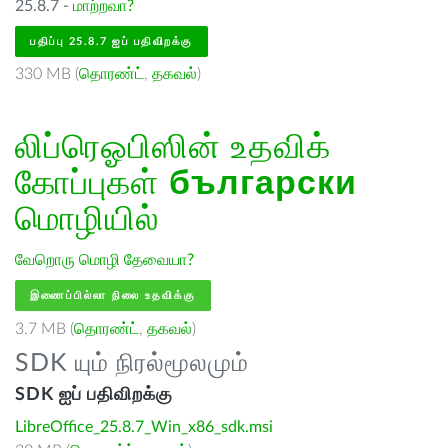
25.8.7 -
மாற்றவா?
பதிப்பு 25.8.7 ஐப் பதிவிறக்கு
330 MB (
தொரண்ட்
,
தகவல்
)
லிப்ரெஓபிஸின் உதவிக்
கோப்புகள்
български
மொழியில்
வேறொரு மொழி தேவையா?
இணைப்பில்லா நிலை உதவிக்கு
3.7 MB (
தொரண்ட்
,
தகவல்
)
SDK யும் நிரல்மூலமும்
SDK ஐப் பதிவிறக்கு
LibreOffice_25.8.7_Win_x86_sdk.msi