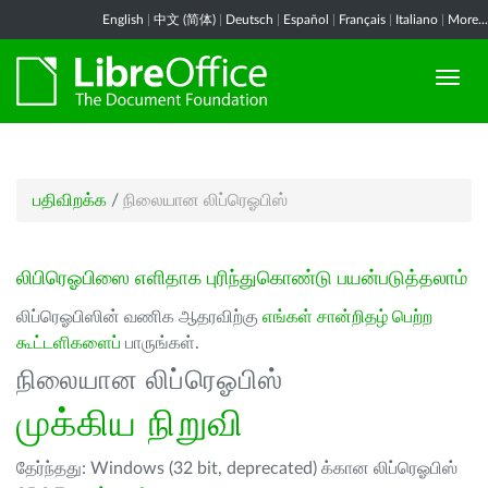
English
|
中文 (简体)
|
Deutsch
|
Español
|
Français
|
Italiano
|
More...
பதிவிறக்க
/
நிலையான லிப்ரெஓபிஸ்
லிபிரெஓபிஸை எளிதாக புரிந்துகொண்டு பயன்படுத்தலாம்
லிப்ரெஓபிஸின் வணிக ஆதரவிற்கு
எங்கள் சான்றிதழ் பெற்ற
கூட்டளிகளைப்
பாருங்கள்.
நிலையான லிப்ரெஓபிஸ்
முக்கிய நிறுவி
தேர்ந்தது: Windows (32 bit, deprecated) க்கான லிப்ரெஓபிஸ்