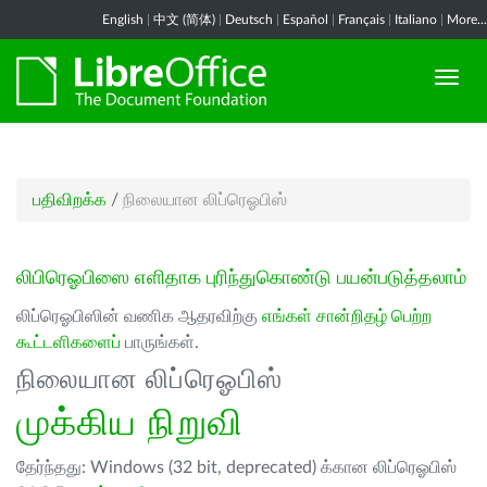
English
|
中文 (简体)
|
Deutsch
|
Español
|
Français
|
Italiano
|
More...
பதிவிறக்க
/
நிலையான லிப்ரெஓபிஸ்
லிபிரெஓபிஸை எளிதாக புரிந்துகொண்டு பயன்படுத்தலாம்
லிப்ரெஓபிஸின் வணிக ஆதரவிற்கு
எங்கள் சான்றிதழ் பெற்ற
கூட்டளிகளைப்
பாருங்கள்.
நிலையான லிப்ரெஓபிஸ்
முக்கிய நிறுவி
தேர்ந்தது: Windows (32 bit, deprecated) க்கான லிப்ரெஓபிஸ்