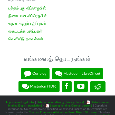
புத்தம் புது லிப்ரெஓபிஸ்
நிலையான லிப்ரெஓபிஸ்
உருவாக்குநர் பதிப்புகள்
கையடக்க பதிப்புகள்
வெளியீடு தகவல்கள்
எங்களைத் தொடருங்கள்
Our blog
Mastodon (LibreOffice)
Mastodon (TDF)
Impressum (Legal Info)
|
Datenschutzerklärung (Privacy Policy)
|
Statutes (non-
binding English translation)
-
Satzung (binding German version)
| Copyright
information: Unless otherwise specified, all text and images on this website are
licensed under the
Creative Commons Attribution-Share Alike 3.0 License
. This does