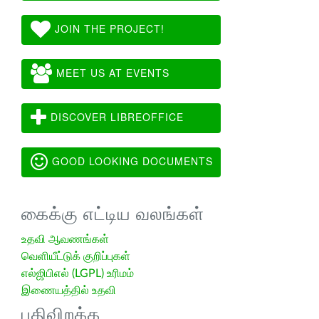
JOIN THE PROJECT!
MEET US AT EVENTS
DISCOVER LIBREOFFICE
GOOD LOOKING DOCUMENTS
கைக்கு எட்டிய வலங்கள்
உதவி ஆவணங்கள்
வெளியீட்டுக் குறிப்புகள்
எல்ஜிபிஎல் (LGPL) உரிமம்
இணையத்தில் உதவி
பதிவிறக்க