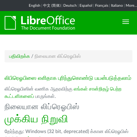
English
|
中文 (简体)
|
Deutsch
|
Español
|
Français
|
Italiano
|
More...
பதிவிறக்க
/
நிலையான லிப்ரெஓபிஸ்
லிபிரெஓபிஸை எளிதாக புரிந்துகொண்டு பயன்படுத்தலாம்
லிப்ரெஓபிஸின் வணிக ஆதரவிற்கு
எங்கள் சான்றிதழ் பெற்ற
கூட்டளிகளைப்
பாருங்கள்.
நிலையான லிப்ரெஓபிஸ்
முக்கிய நிறுவி
தேர்ந்தது: Windows (32 bit, deprecated) க்கான லிப்ரெஓபிஸ்