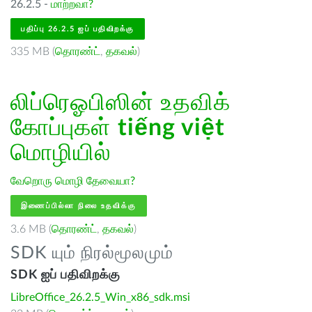
26.2.5 -
மாற்றவா?
பதிப்பு 26.2.5 ஐப் பதிவிறக்கு
335 MB (
தொரண்ட்
,
தகவல்
)
லிப்ரெஓபிஸின் உதவிக்
கோப்புகள்
tiếng việt
மொழியில்
வேறொரு மொழி தேவையா?
இணைப்பில்லா நிலை உதவிக்கு
3.6 MB (
தொரண்ட்
,
தகவல்
)
SDK யும் நிரல்மூலமும்
SDK ஐப் பதிவிறக்கு
LibreOffice_26.2.5_Win_x86_sdk.msi