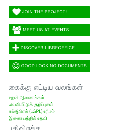
JOIN THE PROJECT!
MEET US AT EVENTS
DISCOVER LIBREOFFICE
GOOD LOOKING DOCUMENTS
கைக்கு எட்டிய வலங்கள்
உதவி ஆவணங்கள்
வெளியீட்டுக் குறிப்புகள்
எல்ஜிபிஎல் (LGPL) உரிமம்
இணையத்தில் உதவி
பதிவிறக்க