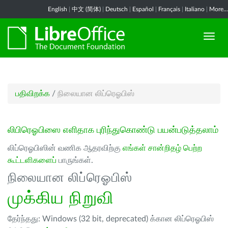
English
|
中文 (简体)
|
Deutsch
|
Español
|
Français
|
Italiano
|
More...
பதிவிறக்க
/
நிலையான லிப்ரெஓபிஸ்
லிபிரெஓபிஸை எளிதாக புரிந்துகொண்டு பயன்படுத்தலாம்
லிப்ரெஓபிஸின் வணிக ஆதரவிற்கு
எங்கள் சான்றிதழ் பெற்ற
கூட்டளிகளைப்
பாருங்கள்.
நிலையான லிப்ரெஓபிஸ்
முக்கிய நிறுவி
தேர்ந்தது: Windows (32 bit, deprecated) க்கான லிப்ரெஓபிஸ்