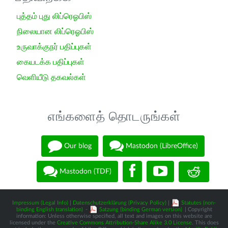
புத்தம் புது லிப்ரெஓபிஸ்
நிலையான லிப்ரெஓபிஸ்
உருவாக்குநர் பதிப்புகள்
கையடக்க பதிப்புகள்
வெளியீடு தகவல்கள்
எங்களைத் தொடருங்கள்
Our blog
Mastodon (LibreOffice)
Mastodon (TDF)
Impressum (Legal Info)
|
Datenschutzerklärung (Privacy Policy)
|
Statutes (non-
binding English translation)
-
Satzung (binding German version)
| Copyright
information: Unless otherwise specified, all text and images on this website are
licensed under the
Creative Commons Attribution-Share Alike 3.0 License
. This does