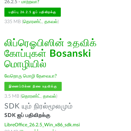
26.2.5 -
மாற்றவா?
பதிப்பு 26.2.5 ஐப் பதிவிறக்கு
335 MB (
தொரண்ட்
,
தகவல்
)
லிப்ரெஓபிஸின் உதவிக்
கோப்புகள்
Bosanski
மொழியில்
வேறொரு மொழி தேவையா?
இணைப்பில்லா நிலை உதவிக்கு
3.5 MB (
தொரண்ட்
,
தகவல்
)
SDK யும் நிரல்மூலமும்
SDK ஐப் பதிவிறக்கு
LibreOffice_26.2.5_Win_x86_sdk.msi