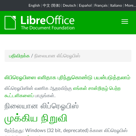
English
|
中文 (简体)
|
Deutsch
|
Español
|
Français
|
Italiano
|
More...
பதிவிறக்க
/
நிலையான லிப்ரெஓபிஸ்
லிபிரெஓபிஸை எளிதாக புரிந்துகொண்டு பயன்படுத்தலாம்
லிப்ரெஓபிஸின் வணிக ஆதரவிற்கு
எங்கள் சான்றிதழ் பெற்ற
கூட்டளிகளைப்
பாருங்கள்.
நிலையான லிப்ரெஓபிஸ்
முக்கிய நிறுவி
தேர்ந்தது: Windows (32 bit, deprecated) க்கான லிப்ரெஓபிஸ்