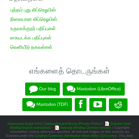
புத்தம் புது லிப்ரெஓபிஸ்
நிலையான லிப்ரெஓபிஸ்
உருவாக்குநர் பதிப்புகள்
கையடக்க பதிப்புகள்
வெளியீடு தகவல்கள்
எங்களைத் தொடருங்கள்
Our blog
Mastodon (LibreOffice)
Mastodon (TDF)
Impressum (Legal Info)
|
Datenschutzerklärung (Privacy Policy)
|
Statutes (non-
binding English translation)
-
Satzung (binding German version)
| Copyright
information: Unless otherwise specified, all text and images on this website are
licensed under the
Creative Commons Attribution-Share Alike 3.0 License
. This does