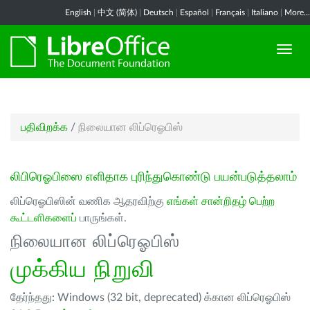
English
|
中文 (简体)
|
Deutsch
|
Español
|
Français
|
Italiano
|
More...
பதிவிறக்க
/
நிலையான லிப்ரெஓபிஸ்
லிபிரெஓபிஸை எளிதாக புரிந்துகொண்டு பயன்படுத்தலாம்
லிப்ரெஓபிஸின் வணிக ஆதரவிற்கு
எங்கள் சான்றிதழ் பெற்ற
கூட்டளிகளைப்
பாருங்கள்.
நிலையான லிப்ரெஓபிஸ்
முக்கிய நிறுவி
தேர்ந்தது: Windows (32 bit, deprecated) க்கான லிப்ரெஓபிஸ்