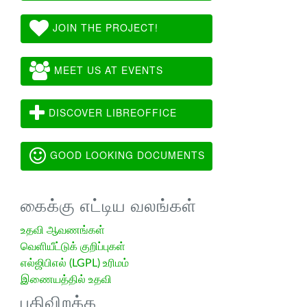
JOIN THE PROJECT!
MEET US AT EVENTS
DISCOVER LIBREOFFICE
GOOD LOOKING DOCUMENTS
கைக்கு எட்டிய வலங்கள்
உதவி ஆவணங்கள்
வெளியீட்டுக் குறிப்புகள்
எல்ஜிபிஎல் (LGPL) உரிமம்
இணையத்தில் உதவி
பதிவிறக்க