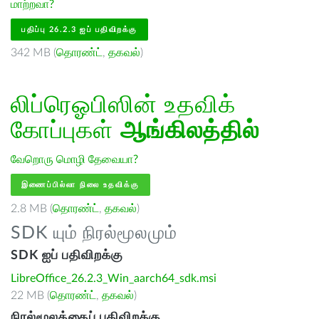
மாற்றவா?
பதிப்பு 26.2.3 ஐப் பதிவிறக்கு
342 MB (
தொரண்ட்
,
தகவல்
)
லிப்ரெஓபிஸின் உதவிக்
கோப்புகள்
ஆங்கிலத்தில்
வேறொரு மொழி தேவையா?
இணைப்பில்லா நிலை உதவிக்கு
2.8 MB (
தொரண்ட்
,
தகவல்
)
SDK யும் நிரல்மூலமும்
SDK ஐப் பதிவிறக்கு
LibreOffice_26.2.3_Win_aarch64_sdk.msi
22 MB (
தொரண்ட்
,
தகவல்
)
நிரல்மூலத்தைப் பதிவிறக்கு