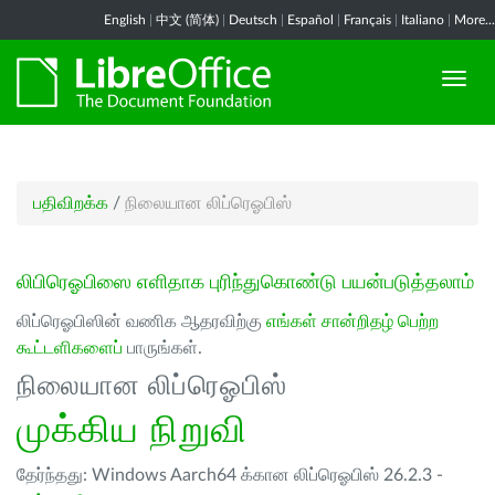
English
|
中文 (简体)
|
Deutsch
|
Español
|
Français
|
Italiano
|
More...
பதிவிறக்க
/
நிலையான லிப்ரெஓபிஸ்
லிபிரெஓபிஸை எளிதாக புரிந்துகொண்டு பயன்படுத்தலாம்
லிப்ரெஓபிஸின் வணிக ஆதரவிற்கு
எங்கள் சான்றிதழ் பெற்ற
கூட்டளிகளைப்
பாருங்கள்.
நிலையான லிப்ரெஓபிஸ்
முக்கிய நிறுவி
தேர்ந்தது: Windows Aarch64 க்கான லிப்ரெஓபிஸ் 26.2.3 -