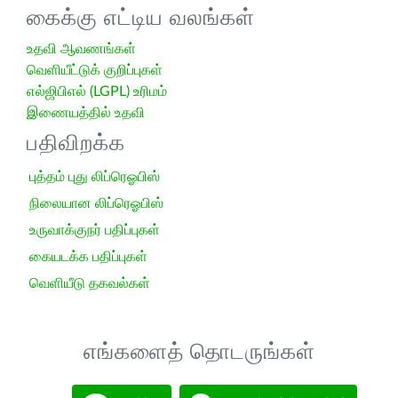
கைக்கு எட்டிய வலங்கள்
உதவி ஆவணங்கள்
வெளியீட்டுக் குறிப்புகள்
எல்ஜிபிஎல் (LGPL) உரிமம்
இணையத்தில் உதவி
பதிவிறக்க
புத்தம் புது லிப்ரெஓபிஸ்
நிலையான லிப்ரெஓபிஸ்
உருவாக்குநர் பதிப்புகள்
கையடக்க பதிப்புகள்
வெளியீடு தகவல்கள்
எங்களைத் தொடருங்கள்