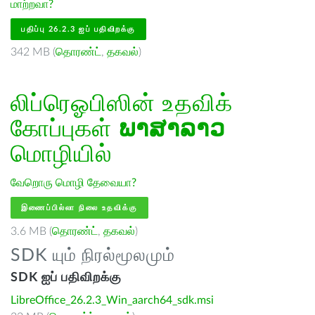
மாற்றவா?
பதிப்பு 26.2.3 ஐப் பதிவிறக்கு
342 MB (
தொரண்ட்
,
தகவல்
)
லிப்ரெஓபிஸின் உதவிக்
கோப்புகள்
ພາສາລາວ
மொழியில்
வேறொரு மொழி தேவையா?
இணைப்பில்லா நிலை உதவிக்கு
3.6 MB (
தொரண்ட்
,
தகவல்
)
SDK யும் நிரல்மூலமும்
SDK ஐப் பதிவிறக்கு
LibreOffice_26.2.3_Win_aarch64_sdk.msi