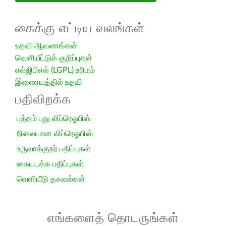
கைக்கு எட்டிய வலங்கள்
உதவி ஆவணங்கள்
வெளியீட்டுக் குறிப்புகள்
எல்ஜிபிஎல் (LGPL) உரிமம்
இணையத்தில் உதவி
பதிவிறக்க
புத்தம் புது லிப்ரெஓபிஸ்
நிலையான லிப்ரெஓபிஸ்
உருவாக்குநர் பதிப்புகள்
கையடக்க பதிப்புகள்
வெளியீடு தகவல்கள்
எங்களைத் தொடருங்கள்