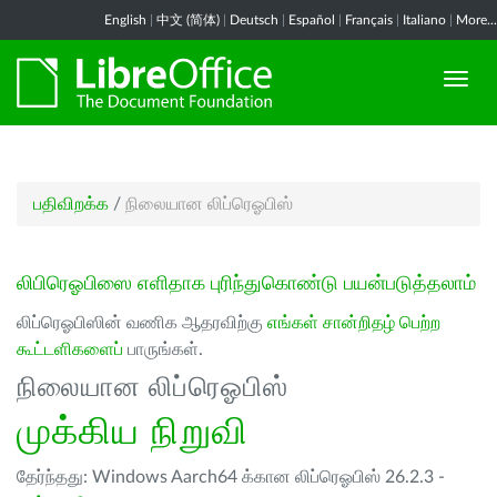
English
|
中文 (简体)
|
Deutsch
|
Español
|
Français
|
Italiano
|
More...
பதிவிறக்க
/
நிலையான லிப்ரெஓபிஸ்
லிபிரெஓபிஸை எளிதாக புரிந்துகொண்டு பயன்படுத்தலாம்
லிப்ரெஓபிஸின் வணிக ஆதரவிற்கு
எங்கள் சான்றிதழ் பெற்ற
கூட்டளிகளைப்
பாருங்கள்.
நிலையான லிப்ரெஓபிஸ்
முக்கிய நிறுவி
தேர்ந்தது: Windows Aarch64 க்கான லிப்ரெஓபிஸ் 26.2.3 -