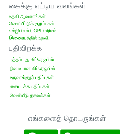
கைக்கு எட்டிய வலங்கள்
உதவி ஆவணங்கள்
வெளியீட்டுக் குறிப்புகள்
எல்ஜிபிஎல் (LGPL) உரிமம்
இணையத்தில் உதவி
பதிவிறக்க
புத்தம் புது லிப்ரெஓபிஸ்
நிலையான லிப்ரெஓபிஸ்
உருவாக்குநர் பதிப்புகள்
கையடக்க பதிப்புகள்
வெளியீடு தகவல்கள்
எங்களைத் தொடருங்கள்