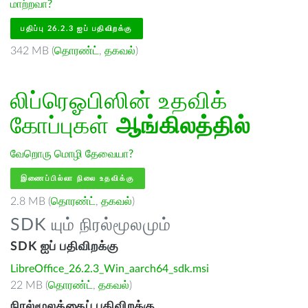
மாற்றவா?
பதிப்பு 26.2.3 ஐப் பதிவிறக்கு
342 MB (
தொரண்ட்
,
தகவல்
)
லிப்ரெஓபிஸின் உதவிக்
கோப்புகள்
ஆங்கிலத்தில்
வேறொரு மொழி தேவையா?
இணைப்பில்லா நிலை உதவிக்கு
2.8 MB (
தொரண்ட்
,
தகவல்
)
SDK யும் நிரல்மூலமும்
SDK ஐப் பதிவிறக்கு
LibreOffice_26.2.3_Win_aarch64_sdk.msi
22 MB (
தொரண்ட்
,
தகவல்
)
நிரல்மூலத்தைப் பதிவிறக்கு