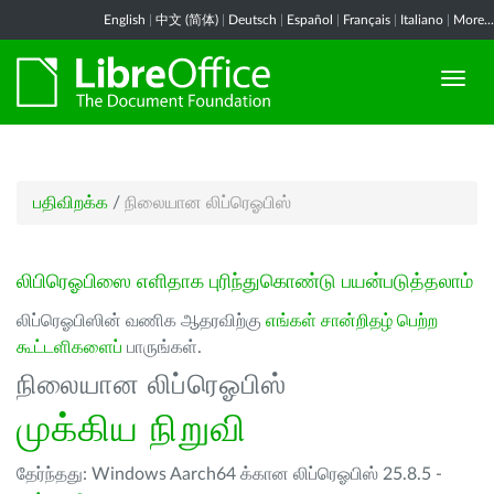
English
|
中文 (简体)
|
Deutsch
|
Español
|
Français
|
Italiano
|
More...
பதிவிறக்க
/
நிலையான லிப்ரெஓபிஸ்
லிபிரெஓபிஸை எளிதாக புரிந்துகொண்டு பயன்படுத்தலாம்
லிப்ரெஓபிஸின் வணிக ஆதரவிற்கு
எங்கள் சான்றிதழ் பெற்ற
கூட்டளிகளைப்
பாருங்கள்.
நிலையான லிப்ரெஓபிஸ்
முக்கிய நிறுவி
தேர்ந்தது: Windows Aarch64 க்கான லிப்ரெஓபிஸ் 25.8.5 -