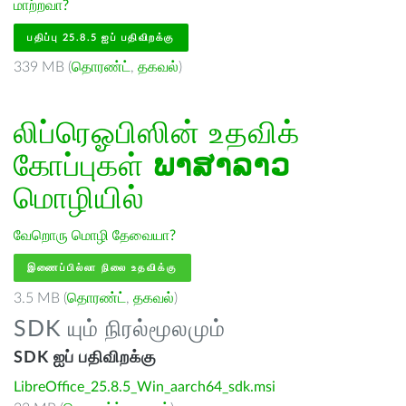
மாற்றவா?
பதிப்பு 25.8.5 ஐப் பதிவிறக்கு
339 MB (
தொரண்ட்
,
தகவல்
)
லிப்ரெஓபிஸின் உதவிக்
கோப்புகள்
ພາສາລາວ
மொழியில்
வேறொரு மொழி தேவையா?
இணைப்பில்லா நிலை உதவிக்கு
3.5 MB (
தொரண்ட்
,
தகவல்
)
SDK யும் நிரல்மூலமும்
SDK ஐப் பதிவிறக்கு
LibreOffice_25.8.5_Win_aarch64_sdk.msi