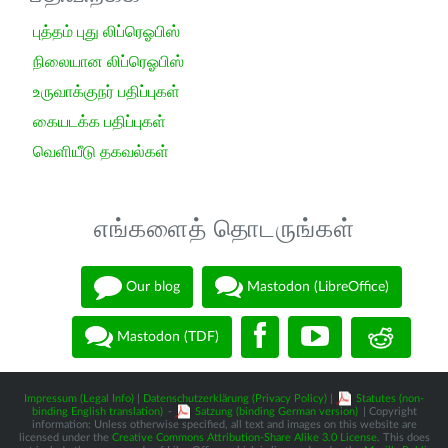
புத்தம் புது லிப்ரெஓபிஸ்
நிலையான லிப்ரெஓபிஸ்
உருவாக்குநர் பதிப்புகள்
கையடக்க பதிப்புகள்
வெளியீடு தகவல்கள்
எங்களைத் தொடருங்கள்
Our blog
Mastodon (LibreOffice)
Mastodon (TDF)
Impressum (Legal Info)
|
Datenschutzerklärung (Privacy Policy)
|
Statutes (non-
binding English translation)
-
Satzung (binding German version)
| Copyright
information: Unless otherwise specified, all text and images on this website are
licensed under the
Creative Commons Attribution-Share Alike 3.0 License
. This does