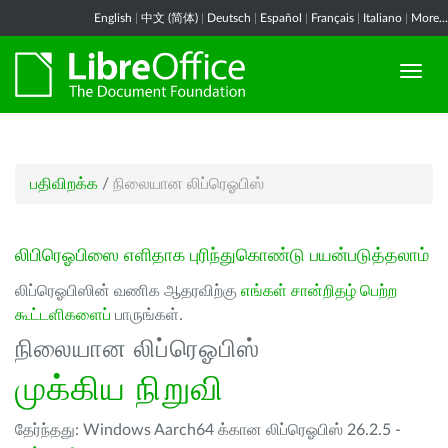
English
|
中文 (简体)
|
Deutsch
|
Español
|
Français
|
Italiano
|
More...
பதிவிறக்க
/
நிலையான லிப்ரெஓபிஸ்
லிபிரெஓபிஸை எளிதாக புரிந்துகொண்டு பயன்படுத்தலாம்
லிப்ரெஓபிஸின் வணிக ஆதரவிற்கு
எங்கள் சான்றிதழ் பெற்ற
கூட்டளிகளைப்
பாருங்கள்.
நிலையான லிப்ரெஓபிஸ்
முக்கிய நிறுவி
தேர்ந்தது: Windows Aarch64 க்கான லிப்ரெஓபிஸ் 26.2.5 -