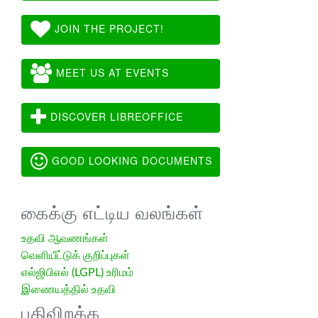
JOIN THE PROJECT!
MEET US AT EVENTS
DISCOVER LIBREOFFICE
GOOD LOOKING DOCUMENTS
கைக்கு எட்டிய வலங்கள்
உதவி ஆவணங்கள்
வெளியீட்டுக் குறிப்புகள்
எல்ஜிபிஎல் (LGPL) உரிமம்
இணையத்தில் உதவி
பதிவிறக்க