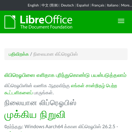
English
|
中文 (简体)
|
Deutsch
|
Español
|
Français
|
Italiano
|
More...
பதிவிறக்க
/
நிலையான லிப்ரெஓபிஸ்
லிபிரெஓபிஸை எளிதாக புரிந்துகொண்டு பயன்படுத்தலாம்
லிப்ரெஓபிஸின் வணிக ஆதரவிற்கு
எங்கள் சான்றிதழ் பெற்ற
கூட்டளிகளைப்
பாருங்கள்.
நிலையான லிப்ரெஓபிஸ்
முக்கிய நிறுவி
தேர்ந்தது: Windows Aarch64 க்கான லிப்ரெஓபிஸ் 26.2.5 -