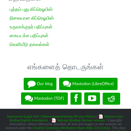
புத்தம் புது லிப்ரெஓபிஸ்
நிலையான லிப்ரெஓபிஸ்
உருவாக்குநர் பதிப்புகள்
கையடக்க பதிப்புகள்
வெளியீடு தகவல்கள்
எங்களைத் தொடருங்கள்
Our blog
Mastodon (LibreOffice)
Mastodon (TDF)
Impressum (Legal Info)
|
Datenschutzerklärung (Privacy Policy)
|
Statutes (non-
binding English translation)
-
Satzung (binding German version)
| Copyright
information: Unless otherwise specified, all text and images on this website are
licensed under the
Creative Commons Attribution-Share Alike 3.0 License
. This does