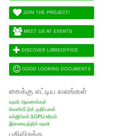
JOIN THE PROJECT!
MEET US AT EVENTS
DISCOVER LIBREOFFICE
GOOD LOOKING DOCUMENTS
கைக்கு எட்டிய வலங்கள்
உதவி ஆவணங்கள்
வெளியீட்டுக் குறிப்புகள்
எல்ஜிபிஎல் (LGPL) உரிமம்
இணையத்தில் உதவி
பதிவிறக்க