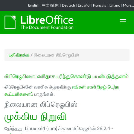
English
|
中文 (简体)
|
Deutsch
|
Español
|
Français
|
Italiano
|
More...
பதிவிறக்க
/
நிலையான லிப்ரெஓபிஸ்
லிபிரெஓபிஸை எளிதாக புரிந்துகொண்டு பயன்படுத்தலாம்
லிப்ரெஓபிஸின் வணிக ஆதரவிற்கு
எங்கள் சான்றிதழ் பெற்ற
கூட்டளிகளைப்
பாருங்கள்.
நிலையான லிப்ரெஓபிஸ்
முக்கிய நிறுவி
தேர்ந்தது: Linux x64 (rpm) க்கான லிப்ரெஓபிஸ் 26.2.4 -