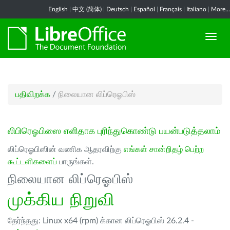
English
|
中文 (简体)
|
Deutsch
|
Español
|
Français
|
Italiano
|
More...
பதிவிறக்க
/
நிலையான லிப்ரெஓபிஸ்
லிபிரெஓபிஸை எளிதாக புரிந்துகொண்டு பயன்படுத்தலாம்
லிப்ரெஓபிஸின் வணிக ஆதரவிற்கு
எங்கள் சான்றிதழ் பெற்ற
கூட்டளிகளைப்
பாருங்கள்.
நிலையான லிப்ரெஓபிஸ்
முக்கிய நிறுவி
தேர்ந்தது: Linux x64 (rpm) க்கான லிப்ரெஓபிஸ் 26.2.4 -