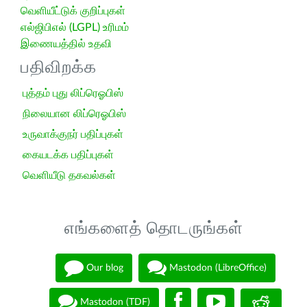
வெளியீட்டுக் குறிப்புகள்
எல்ஜிபிஎல் (LGPL) உரிமம்
இணையத்தில் உதவி
பதிவிறக்க
புத்தம் புது லிப்ரெஓபிஸ்
நிலையான லிப்ரெஓபிஸ்
உருவாக்குநர் பதிப்புகள்
கையடக்க பதிப்புகள்
வெளியீடு தகவல்கள்
எங்களைத் தொடருங்கள்
Our blog
Mastodon (LibreOffice)
Mastodon (TDF)