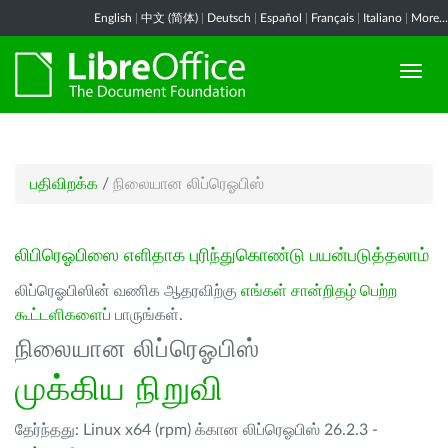
English
|
中文 (简体)
|
Deutsch
|
Español
|
Français
|
Italiano
|
More...
பதிவிறக்க
/
நிலையான லிப்ரெஓபிஸ்
லிபிரெஓபிஸை எளிதாக புரிந்துகொண்டு பயன்படுத்தலாம்
லிப்ரெஓபிஸின் வணிக ஆதரவிற்கு
எங்கள் சான்றிதழ் பெற்ற
கூட்டளிகளைப்
பாருங்கள்.
நிலையான லிப்ரெஓபிஸ்
முக்கிய நிறுவி
தேர்ந்தது: Linux x64 (rpm) க்கான லிப்ரெஓபிஸ் 26.2.3 -