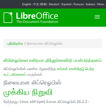
English
|
中文 (简体)
|
Deutsch
|
Español
|
Français
|
Italiano
|
More...
பதிவிறக்க
/
நிலையான லிப்ரெஓபிஸ்
லிபிரெஓபிஸை எளிதாக புரிந்துகொண்டு பயன்படுத்தலாம்
லிப்ரெஓபிஸின் வணிக ஆதரவிற்கு
எங்கள் சான்றிதழ் பெற்ற
கூட்டளிகளைப்
பாருங்கள்.
நிலையான லிப்ரெஓபிஸ்
முக்கிய நிறுவி
தேர்ந்தது: Linux x64 (rpm) க்கான லிப்ரெஓபிஸ் 26.2.2 -