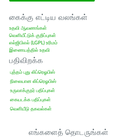
கைக்கு எட்டிய வலங்கள்
உதவி ஆவணங்கள்
வெளியீட்டுக் குறிப்புகள்
எல்ஜிபிஎல் (LGPL) உரிமம்
இணையத்தில் உதவி
பதிவிறக்க
புத்தம் புது லிப்ரெஓபிஸ்
நிலையான லிப்ரெஓபிஸ்
உருவாக்குநர் பதிப்புகள்
கையடக்க பதிப்புகள்
வெளியீடு தகவல்கள்
எங்களைத் தொடருங்கள்