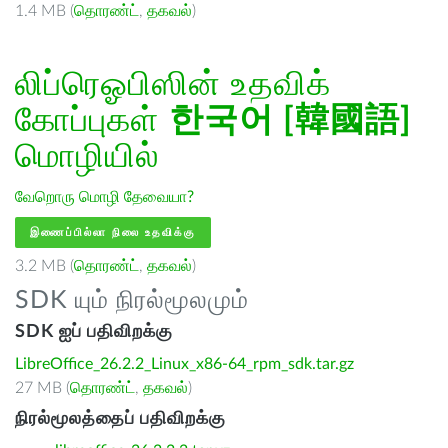
1.4 MB (
தொரண்ட்
,
தகவல்
)
லிப்ரெஓபிஸின் உதவிக்
கோப்புகள்
한국어 [韓國語]
மொழியில்
வேறொரு மொழி தேவையா?
இணைப்பில்லா நிலை உதவிக்கு
3.2 MB (
தொரண்ட்
,
தகவல்
)
SDK யும் நிரல்மூலமும்
SDK ஐப் பதிவிறக்கு
LibreOffice_26.2.2_Linux_x86-64_rpm_sdk.tar.gz
27 MB (
தொரண்ட்
,
தகவல்
)
நிரல்மூலத்தைப் பதிவிறக்கு