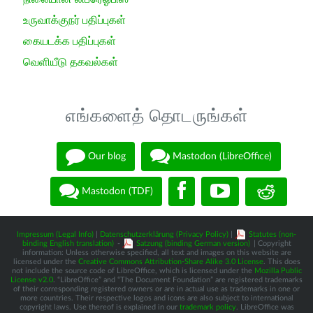
உருவாக்குநர் பதிப்புகள்
கையடக்க பதிப்புகள்
வெளியீடு தகவல்கள்
எங்களைத் தொடருங்கள்
Our blog
Mastodon (LibreOffice)
Mastodon (TDF)
Impressum (Legal Info)
|
Datenschutzerklärung (Privacy Policy)
|
Statutes (non-
binding English translation)
-
Satzung (binding German version)
| Copyright
information: Unless otherwise specified, all text and images on this website are
licensed under the
Creative Commons Attribution-Share Alike 3.0 License
. This does
not include the source code of LibreOffice, which is licensed under the
Mozilla Public
License v2.0
. “LibreOffice” and “The Document Foundation” are registered trademarks
of their corresponding registered owners or are in actual use as trademarks in one or
more countries. Their respective logos and icons are also subject to international
copyright laws. Use thereof is explained in our
trademark policy
. LibreOffice was