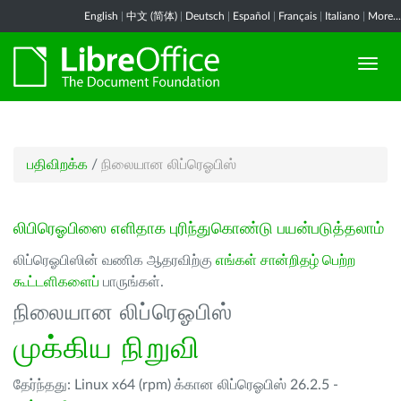
English
|
中文 (简体)
|
Deutsch
|
Español
|
Français
|
Italiano
|
More...
பதிவிறக்க
/
நிலையான லிப்ரெஓபிஸ்
லிபிரெஓபிஸை எளிதாக புரிந்துகொண்டு பயன்படுத்தலாம்
லிப்ரெஓபிஸின் வணிக ஆதரவிற்கு
எங்கள் சான்றிதழ் பெற்ற
கூட்டளிகளைப்
பாருங்கள்.
நிலையான லிப்ரெஓபிஸ்
முக்கிய நிறுவி
தேர்ந்தது: Linux x64 (rpm) க்கான லிப்ரெஓபிஸ் 26.2.5 -