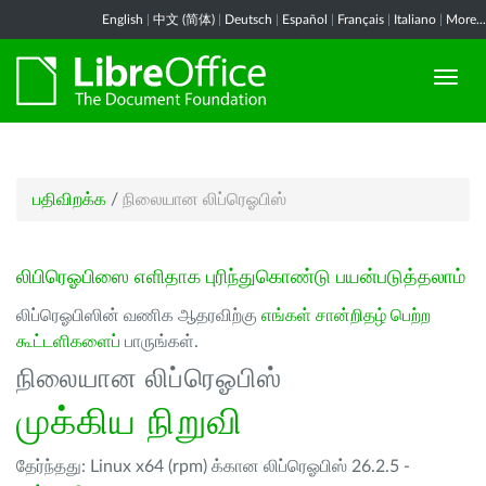
English
|
中文 (简体)
|
Deutsch
|
Español
|
Français
|
Italiano
|
More...
பதிவிறக்க
/
நிலையான லிப்ரெஓபிஸ்
லிபிரெஓபிஸை எளிதாக புரிந்துகொண்டு பயன்படுத்தலாம்
லிப்ரெஓபிஸின் வணிக ஆதரவிற்கு
எங்கள் சான்றிதழ் பெற்ற
கூட்டளிகளைப்
பாருங்கள்.
நிலையான லிப்ரெஓபிஸ்
முக்கிய நிறுவி
தேர்ந்தது: Linux x64 (rpm) க்கான லிப்ரெஓபிஸ் 26.2.5 -