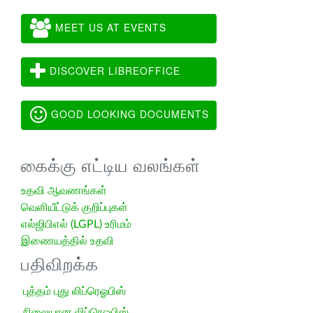
MEET US AT EVENTS
DISCOVER LIBREOFFICE
GOOD LOOKING DOCUMENTS
கைக்கு எட்டிய வலங்கள்
உதவி ஆவணங்கள்
வெளியீட்டுக் குறிப்புகள்
எல்ஜிபிஎல் (LGPL) உரிமம்
இணையத்தில் உதவி
பதிவிறக்க
புத்தம் புது லிப்ரெஓபிஸ்
நிலையான லிப்ரெஓபிஸ்