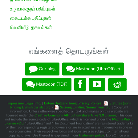
உருவாக்குநர் பதிப்புகள்
கையடக்க பதிப்புகள்
வெளியீடு தகவல்கள்
எங்களைத் தொடருங்கள்
Our blog
Mastodon (LibreOffice)
Mastodon (TDF)
Impressum (Legal Info)
|
Datenschutzerklärung (Privacy Policy)
|
Statutes (non-
binding English translation)
-
Satzung (binding German version)
| Copyright
information: Unless otherwise specified, all text and images on this website are
licensed under the
Creative Commons Attribution-Share Alike 3.0 License
. This does
not include the source code of LibreOffice, which is licensed under the
Mozilla Public
License v2.0
. “LibreOffice” and “The Document Foundation” are registered trademarks
of their corresponding registered owners or are in actual use as trademarks in one or
more countries. Their respective logos and icons are also subject to international
copyright laws. Use thereof is explained in our
trademark policy
. LibreOffice was