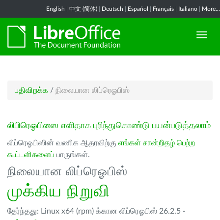
English
|
中文 (简体)
|
Deutsch
|
Español
|
Français
|
Italiano
|
More...
பதிவிறக்க
/
நிலையான லிப்ரெஓபிஸ்
லிபிரெஓபிஸை எளிதாக புரிந்துகொண்டு பயன்படுத்தலாம்
லிப்ரெஓபிஸின் வணிக ஆதரவிற்கு
எங்கள் சான்றிதழ் பெற்ற
கூட்டளிகளைப்
பாருங்கள்.
நிலையான லிப்ரெஓபிஸ்
முக்கிய நிறுவி
தேர்ந்தது: Linux x64 (rpm) க்கான லிப்ரெஓபிஸ் 26.2.5 -