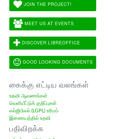
JOIN THE PROJECT!
MEET US AT EVENTS
DISCOVER LIBREOFFICE
GOOD LOOKING DOCUMENTS
கைக்கு எட்டிய வலங்கள்
உதவி ஆவணங்கள்
வெளியீட்டுக் குறிப்புகள்
எல்ஜிபிஎல் (LGPL) உரிமம்
இணையத்தில் உதவி
பதிவிறக்க