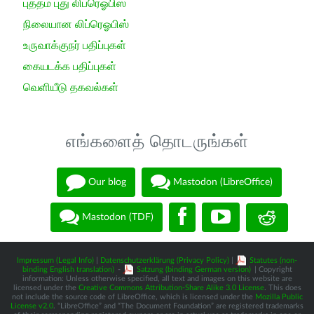
புத்தம் புது லிப்ரெஓபிஸ்
நிலையான லிப்ரெஓபிஸ்
உருவாக்குநர் பதிப்புகள்
கையடக்க பதிப்புகள்
வெளியீடு தகவல்கள்
எங்களைத் தொடருங்கள்
Our blog
Mastodon (LibreOffice)
Mastodon (TDF)
Impressum (Legal Info)
|
Datenschutzerklärung (Privacy Policy)
|
Statutes (non-
binding English translation)
-
Satzung (binding German version)
| Copyright
information: Unless otherwise specified, all text and images on this website are
licensed under the
Creative Commons Attribution-Share Alike 3.0 License
. This does
not include the source code of LibreOffice, which is licensed under the
Mozilla Public
License v2.0
. “LibreOffice” and “The Document Foundation” are registered trademarks