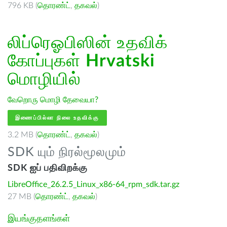
796 KB (
தொரண்ட்
,
தகவல்
)
லிப்ரெஓபிஸின் உதவிக்
கோப்புகள்
Hrvatski
மொழியில்
வேறொரு மொழி தேவையா?
இணைப்பில்லா நிலை உதவிக்கு
3.2 MB (
தொரண்ட்
,
தகவல்
)
SDK யும் நிரல்மூலமும்
SDK ஐப் பதிவிறக்கு
LibreOffice_26.2.5_Linux_x86-64_rpm_sdk.tar.gz
27 MB (
தொரண்ட்
,
தகவல்
)
இயங்குதளங்கள்